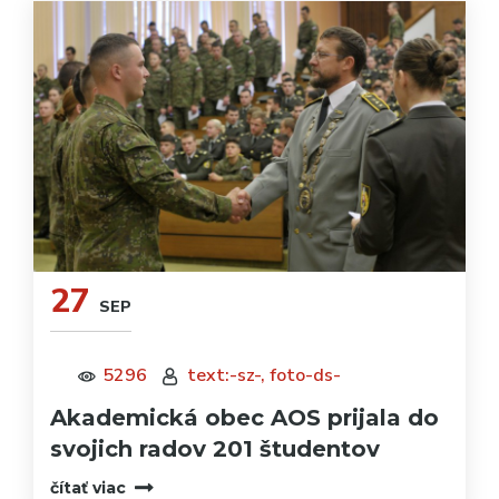
27
SEP
5296
text:-sz-, foto-ds-
Akademická obec AOS prijala do
svojich radov 201 študentov
čítať viac