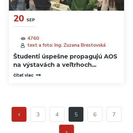
20
SEP
4760
text a foto: Ing. Zuzana Brestovská
Študenti úspešne propagujú AOS
na výstavách a veľtrhoch…
čítať viac
3
4
5
6
7