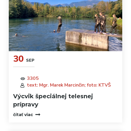
30
SEP
3305
text: Mgr. Marek Marcinčin; foto: KTVŠ
Výcvik špeciálnej telesnej
prípravy
čítať viac