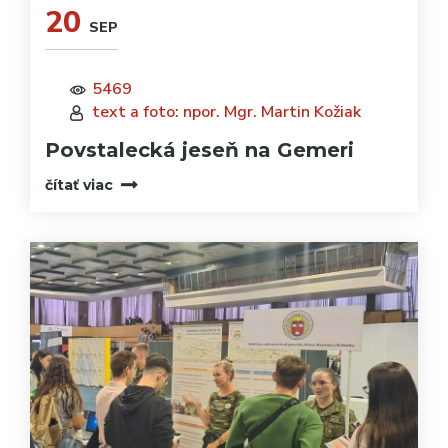
20
SEP
5469
text a foto: npor. Mgr. Martin Kožiak
Povstalecká jeseň na Gemeri
čítať viac