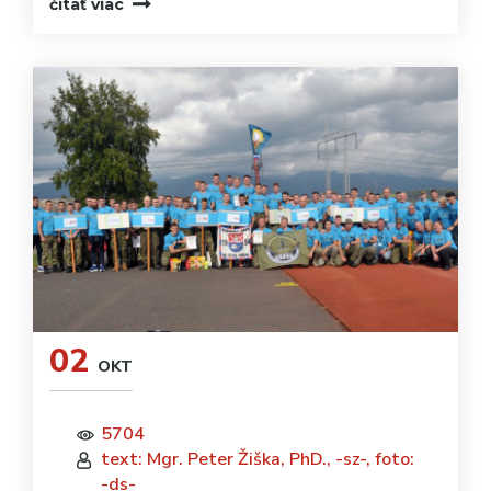
čítať viac
02
OKT
5704
text: Mgr. Peter Žiška, PhD., -sz-, foto:
-ds-