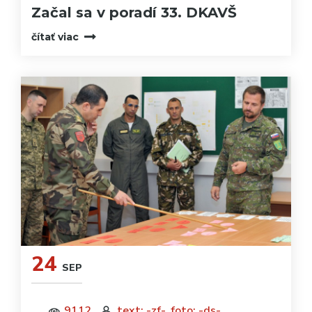
Začal sa v poradí 33. DKAVŠ
čítať viac
24
SEP
9112
text: -zf-, foto: -ds-