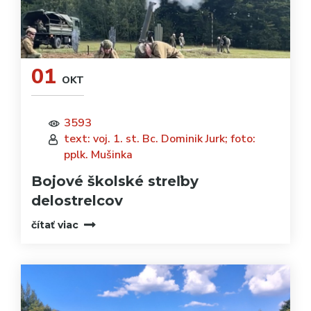
01
OKT
3593
text: voj. 1. st. Bc. Dominik Jurk; foto:
pplk. Mušinka
Bojové školské streľby
delostrelcov
čítať viac