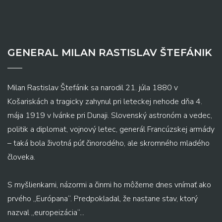
GENERAL MILAN RASTISLAV ŠTEFÁNIK
Milan Rastislav Štefánik sa narodil 21. júla 1880 v
Košariskách a tragicky zahynul pri leteckej nehode dňa 4.
mája 1919 v Ivánke pri Dunaji. Slovenský astronóm a vedec,
politik a diplomat, vojnový letec, generál Francúzskej armády
– taká bola životná púť činorodého, ale skromného mladého
človeka.
S myšlienkami, názormi a činmi ho môžeme dnes vnímať ako
prvého „Európana“. Predpokladal, že nastane stav, ktorý
nazval „europeizácia“...