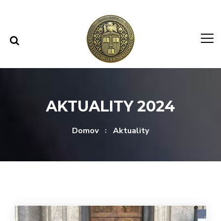
Rovno na obsah
Rovno na menu
AKTUALITY 2024
Domov
Aktuality