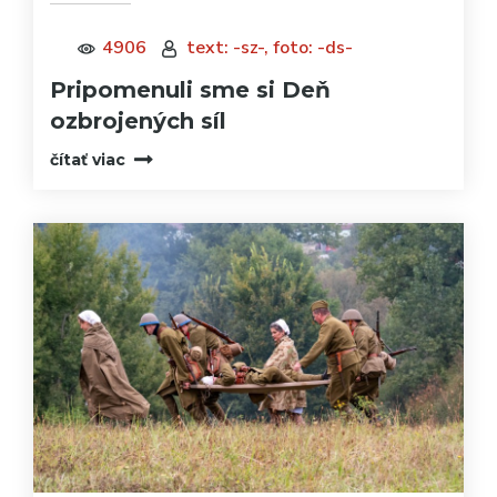
4906
text: -sz-, foto: -ds-
Pripomenuli sme si Deň
ozbrojených síl
čítať viac