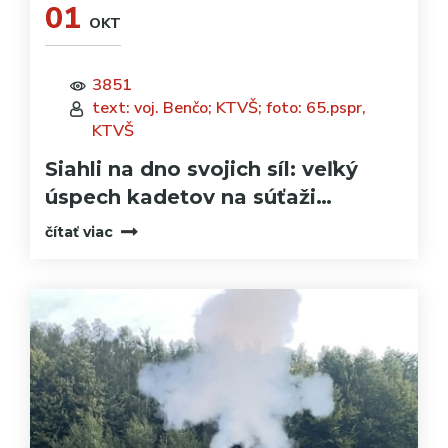
01
OKT
3851
text: voj. Benčo; KTVŠ; foto: 65.pspr,
KTVŠ
Siahli na dno svojich síl: veľký
úspech kadetov na súťaži…
čítať viac