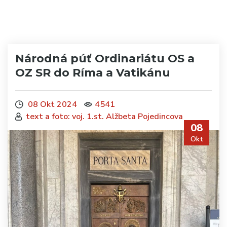
Národná púť Ordinariátu OS a
OZ SR do Ríma a Vatikánu
08 Okt 2024
4541
text a foto: voj. 1.st. Alžbeta Pojedincova
08
Okt