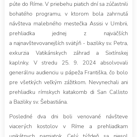
púte do Ríme. V priebehu piatich dní sa zúčastnili
bohatého programu, v ktorom bola zahrnutá
návšteva malebného mestečka Assisi v Umbrii,
prehliadka jednej z najväčších
a najnavštevovanejších svätýň - baziliky sv. Petra,
exkurzia Vatikánskych záhrad a Sixtínskej
kaplnky. V stredu 25. 9. 2024 absolvovali
generálnu audienciu u pápeža Františka, čo bolo
pre všetkých veľkým zážitkom. Nevynechali ani
prehliadku rímskych katakomb di San Callisto
a Baziliky sv. Šebastiána.
Posledné dva dni boli venované návšteve
viacerých kostolov v Ríme a prehliadkam
unikátnych pamiatok. Celý týždeň sa niesol