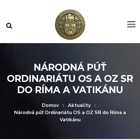
Rovno na obsah
Rovno na menu
NÁRODNÁ PÚŤ
ORDINARIÁTU OS A OZ SR
DO RÍMA A VATIKÁNU
Domov
Aktuality
Národná púť Ordinariátu OS a OZ SR do Ríma a
Vatikánu