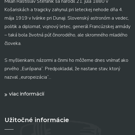
Milan Rastislav Štefánik sa narodil 21. júla 1880 v
Košariskách a tragicky zahynul pri leteckej nehode dňa 4.
mája 1919 v Ivánke pri Dunaji. Slovenský astronóm a vedec,
politik a diplomat, vojnový letec, generál Francúzskej armády
– taká bola životná púť činorodého, ale skromného mladého
človeka.
S myšlienkami, názormi a činmi ho môžeme dnes vnímať ako
prvého „Európana“. Predpokladal, že nastane stav, ktorý
nazval „europeizácia“...
viac informácií
Užitočné informácie