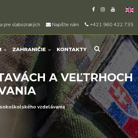
a pre slabozrakých
Napíšte nám
+421 960 422 735
M
ZAHRANIČIE
KONTAKTY
STAVÁCH A VEĽTRHOCH
VANIA
ysokoškolského vzdelávania