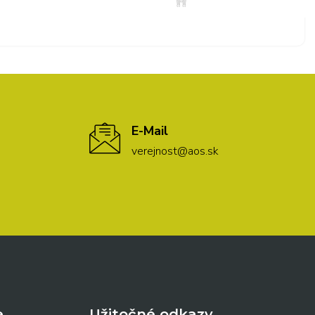
E-Mail
verejnost@aos.sk
e
Užitočné odkazy