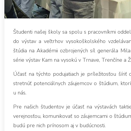
Študenti našej školy sa spolu s pracovníkmi oddel
do výstav a veľtrhov vysokoškolského vzdelávan
štúdia na Akadémii ozbrojených síl generála Milan
série výstav Kam na vysokú v Trnave, Trenčíne a Ži
Účasť na týchto podujatiach je príležitosťou šíri
stretnúť potenciálnych záujemcov o štúdium, ktor
u nás.
Pre našich študentov je účasť na výstavách takt
verejnosťou, komunikovať so záujemcami o štúdium 
budú pre nich prínosom aj v budúcnosti.