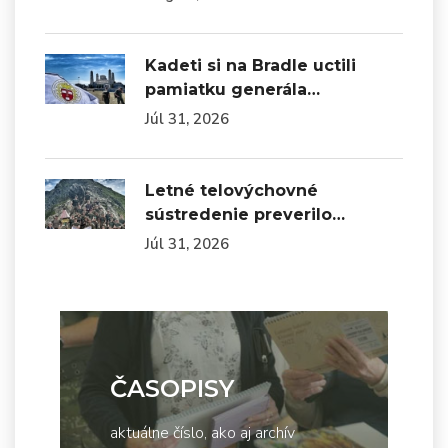
Kadeti si na Bradle uctili
pamiatku generála…
Júl 31, 2026
Letné telovýchovné
sústredenie preverilo…
Júl 31, 2026
ČASOPISY
aktuálne číslo, ako aj archív