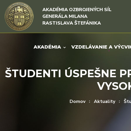
Rovno na obsah
Rovno na menu
AKADÉMIA OZBROJENÝCH SÍL
GENERÁLA MILANA
RASTISLAVA ŠTEFÁNIKA
AKADÉMIA
VZDELÁVANIE A VÝCVI
ŠTUDENTI ÚSPEŠNE P
VYSO
Domov
Aktuality
Štu