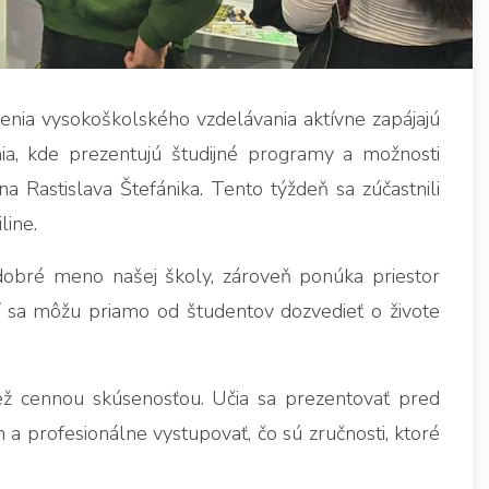
enia vysokoškolského vzdelávania aktívne zapájajú
ia, kde prezentujú študijné programy a možnosti
a Rastislava Štefánika. Tento týždeň sa zúčastnili
line.
ť dobré meno našej školy, zároveň ponúka priestor
í sa môžu priamo od študentov dozvedieť o živote
iež cennou skúsenosťou. Učia sa prezentovať pred
a profesionálne vystupovať, čo sú zručnosti, ktoré