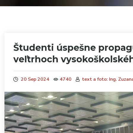
Študenti úspešne propag
veľtrhoch vysokoškolské
20 Sep 2024
4740
text a foto: Ing. Zuza