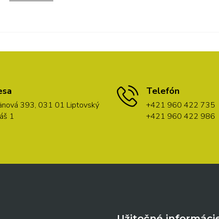
esa
Telefón
nová 393, 031 01 Liptovský
+421 960 422 735
áš 1
+421 960 422 986
Užitočné informáci