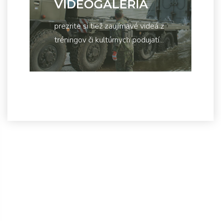
VIDEOGALÉRIA
prezrite si tiež zaujímavé videá z
tréningov či kultúrnych podujatí...