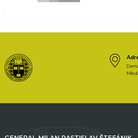
Adr
Demä
Mikul
GENERAL MILAN RASTISLAV ŠTEFÁNIK