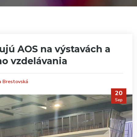
ujú AOS na výstavách a
ho vzdelávania
na Brestovská
20
Sep