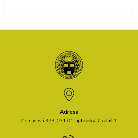
Adresa
Demänová 393, 031 01 Liptovský Mikuláš 1