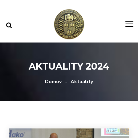
Rovno na obsah
Rovno na menu
AKTUALITY 2024
Domov
Aktuality