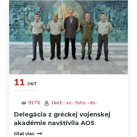
11
OKT
9276
text: -sz-, foto: -ds-
Delegácia z gréckej vojenskej
akadémie navštívila AOS
čítať viac