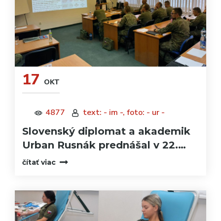
17
OKT
4877
text: - im -, foto: - ur -
Slovenský diplomat a akademik
Urban Rusnák prednášal v 22.…
čítať viac