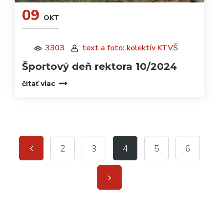
09
OKT
3303
text a foto: kolektív KTVŠ
Športový deň rektora 10/2024
čítať viac
2
3
4
5
6