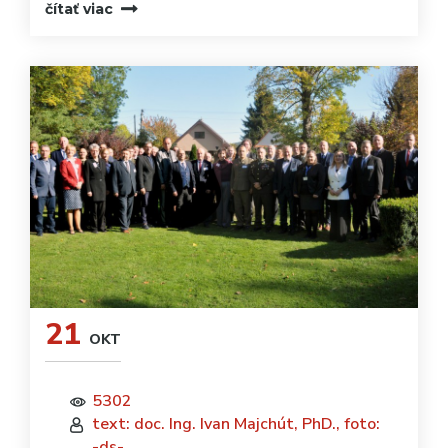
čítať viac
21
OKT
5302
text: doc. Ing. Ivan Majchút, PhD., foto:
-ds-