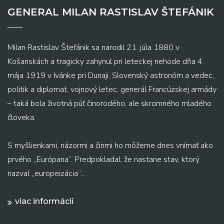
GENERAL MILAN RASTISLAV ŠTEFÁNIK
Milan Rastislav Štefánik sa narodil 21. júla 1880 v
Košariskách a tragicky zahynul pri leteckej nehode dňa 4.
mája 1919 v Ivánke pri Dunaji. Slovenský astronóm a vedec,
politik a diplomat, vojnový letec, generál Francúzskej armády
– taká bola životná púť činorodého, ale skromného mladého
človeka.
S myšlienkami, názormi a činmi ho môžeme dnes vnímať ako
prvého „Európana“. Predpokladal, že nastane stav, ktorý
nazval „europeizácia“...
viac informácií