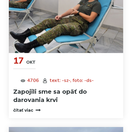
17
OKT
4706
text: -sz-, foto: -ds-
Zapojili sme sa opäť do
darovania krvi
čítať viac