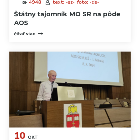
4948
text: -sz-, foto: -ds-
Štátny tajomník MO SR na pôde
AOS
čítať viac
10
OKT