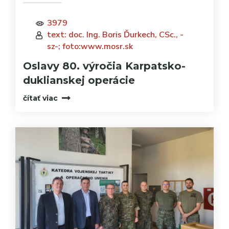
3979
text: doc. Ing. Boris Ďurkech, CSc., -
sz-; foto:www.mosr.sk
Oslavy 80. výročia Karpatsko-
duklianskej operácie
čítať viac