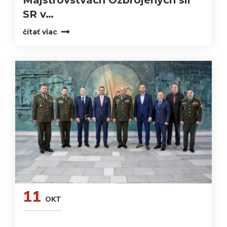
SR v…
čítať viac
11
OKT