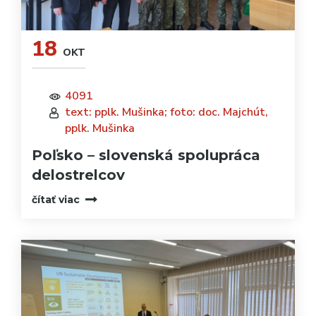
18
OKT
4091
text: pplk. Mušinka; foto: doc. Majchút,
pplk. Mušinka
Poľsko – slovenská spolupráca
delostrelcov
čítať viac