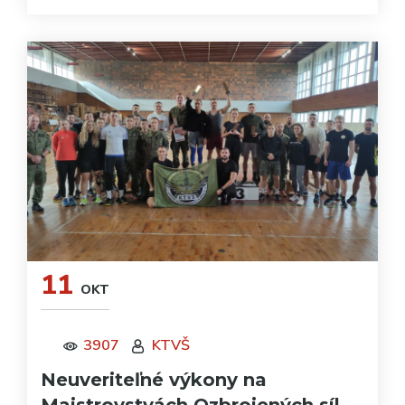
11
OKT
3907
KTVŠ
Neuveriteľné výkony na
Majstrovstvách Ozbrojených síl