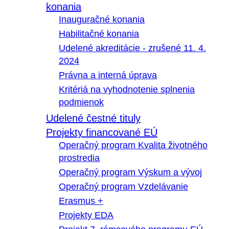
konania
Inauguračné konania
Habilitačné konania
Udelené akreditácie - zrušené 11. 4.
2024
Právna a interná úprava
Kritériá na vyhodnotenie splnenia
podmienok
Udelené čestné tituly
Projekty financované EÚ
Operačný program Kvalita životného
prostredia
Operačný program Výskum a vývoj
Operačný program Vzdelávanie
Erasmus +
Projekty EDA