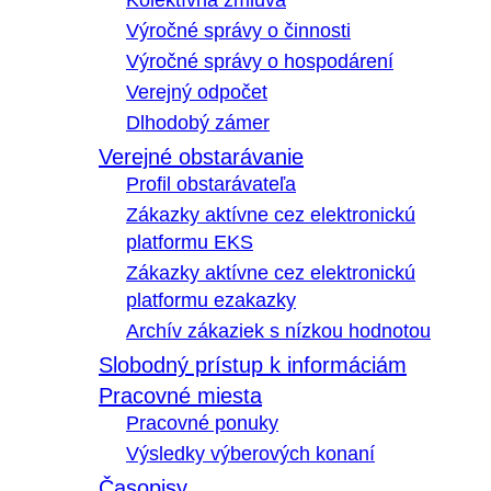
Kolektívna zmluva
Výročné správy o činnosti
Výročné správy o hospodárení
Verejný odpočet
Dlhodobý zámer
Verejné obstarávanie
Profil obstarávateľa
Zákazky aktívne cez elektronickú
platformu EKS
Zákazky aktívne cez elektronickú
platformu ezakazky
Archív zákaziek s nízkou hodnotou
Slobodný prístup k informáciám
Pracovné miesta
Pracovné ponuky
Výsledky výberových konaní
Časopisy