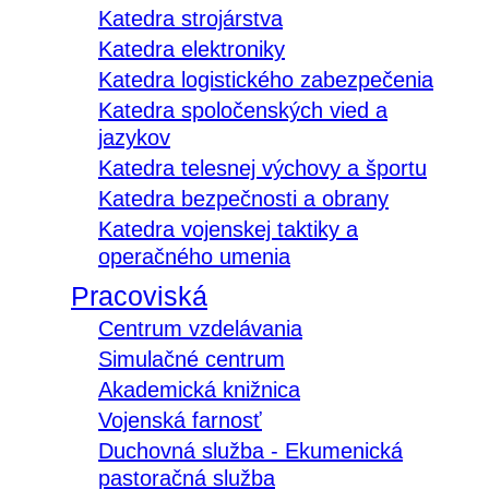
Katedra strojárstva
Katedra elektroniky
Katedra logistického zabezpečenia
Katedra spoločenských vied a
jazykov
Katedra telesnej výchovy a športu
Katedra bezpečnosti a obrany
Katedra vojenskej taktiky a
operačného umenia
Pracoviská
Centrum vzdelávania
Simulačné centrum
Akademická knižnica
Vojenská farnosť
Duchovná služba - Ekumenická
pastoračná služba