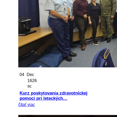
04
Dec
1626
sc
Kurz poskytovania zdravotníckej
pomoci pri leteckých…
čítať viac