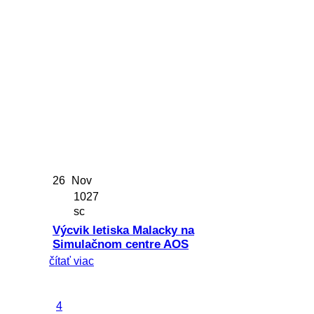
26
Nov
1027
sc
Výcvik letiska Malacky na
Simulačnom centre AOS
čítať viac
4