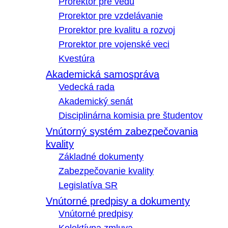
Prorektor pre vedu
Prorektor pre vzdelávanie
Prorektor pre kvalitu a rozvoj
Prorektor pre vojenské veci
Kvestúra
Akademická samospráva
Vedecká rada
Akademický senát
Disciplinárna komisia pre študentov
Vnútorný systém zabezpečovania
kvality
Základné dokumenty
Zabezpečovanie kvality
Legislatíva SR
Vnútorné predpisy a dokumenty
Vnútorné predpisy