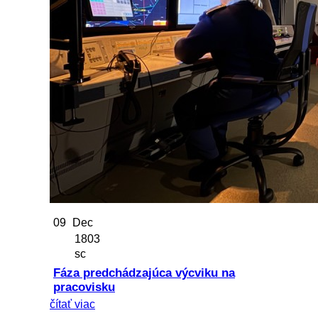
09
Dec
1803
sc
Fáza predchádzajúca výcviku na
pracovisku
čítať viac