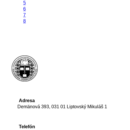
5
6
7
8
Adresa
Demänová 393, 031 01 Liptovský Mikuláš 1
Telefón