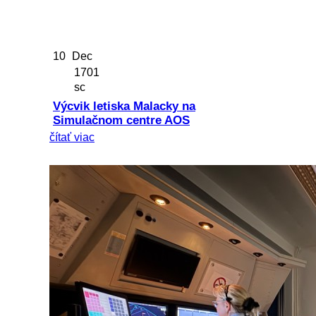
10
Dec
1701
sc
Výcvik letiska Malacky na
Simulačnom centre AOS
čítať viac