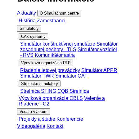
Aktuality
O Simulačnom centre
História
Zamestnanci
Simulátory
CAx systémy
Simulátor konštruktívnej simulácie
Simulátor
zosadnutej pechoty - TLS
Simulátor vozidiel
- RVS
Komunikátor astra
Výcviková organizácia RLP
Riadenie letovej prevádzky
Simulátor APPR
Simulátor TWR
Simulátor OAT
Strelecké simulátory
Strelnica STING
CQB Strelnica
Výcviková organizácia OBLS
Velenie a
Riadenie - C2
Veda a výskum
Projekty a štúdie
Konferencie
Videogaléria
Kontakt