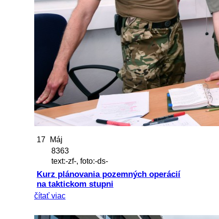
17
Máj
8363
text:-zf-, foto:-ds-
Kurz plánovania pozemných operácií
na taktickom stupni
čítať viac