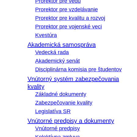
Prorektor pre vedu
Prorektor pre vzdelávanie
Prorektor pre kvalitu a rozvoj
Prorektor pre vojenské veci
Kvestúra
Akademická samospráva
Vedecká rada
Akademický senát
Disciplinárna komisia pre študentov
Vnútorný systém zabezpečovania
kvality
Základné dokumenty
Zabezpečovanie kvality
Legislatíva SR
Vnútorné predpisy a dokumenty
Vnútorné predpisy