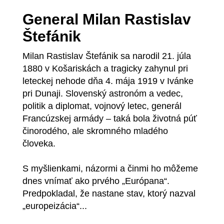
General Milan Rastislav
Štefánik
Milan Rastislav Štefánik sa narodil 21. júla
1880 v Košariskách a tragicky zahynul pri
leteckej nehode dňa 4. mája 1919 v Ivánke
pri Dunaji. Slovenský astronóm a vedec,
politik a diplomat, vojnový letec, generál
Francúzskej armády – taká bola životná púť
činorodého, ale skromného mladého
človeka.
S myšlienkami, názormi a činmi ho môžeme
dnes vnímať ako prvého „Európana“.
Predpokladal, že nastane stav, ktorý nazval
„europeizácia“...