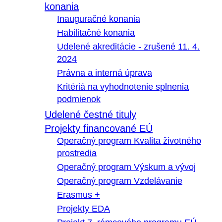
konania
Inauguračné konania
Habilitačné konania
Udelené akreditácie - zrušené 11. 4.
2024
Právna a interná úprava
Kritériá na vyhodnotenie splnenia
podmienok
Udelené čestné tituly
Projekty financované EÚ
Operačný program Kvalita životného
prostredia
Operačný program Výskum a vývoj
Operačný program Vzdelávanie
Erasmus +
Projekty EDA