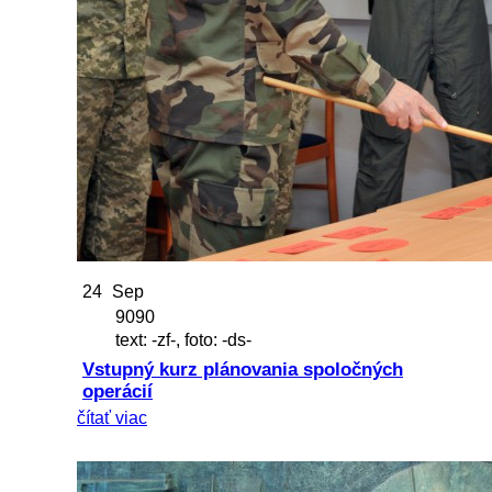
24
Sep
9090
text: -zf-, foto: -ds-
Vstupný kurz plánovania spoločných
operácií
čítať viac