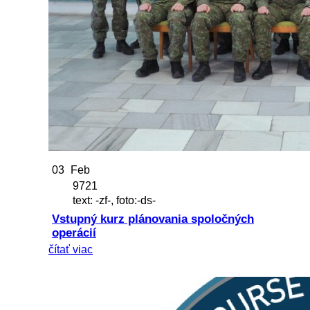
03
Feb
9721
text: -zf-, foto:-ds-
Vstupný kurz plánovania spoločných
operácií
čítať viac