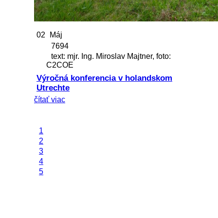
02
Máj
7694
text: mjr. Ing. Miroslav Majtner, foto:
C2COE
Výročná konferencia v holandskom
Utrechte
čítať viac
1
2
3
4
5