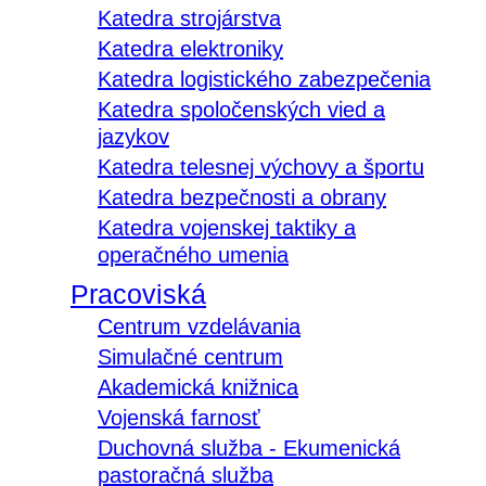
Katedra strojárstva
Katedra elektroniky
Katedra logistického zabezpečenia
Katedra spoločenských vied a
jazykov
Katedra telesnej výchovy a športu
Katedra bezpečnosti a obrany
Katedra vojenskej taktiky a
operačného umenia
Pracoviská
Centrum vzdelávania
Simulačné centrum
Akademická knižnica
Vojenská farnosť
Duchovná služba - Ekumenická
pastoračná služba