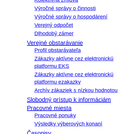
Kolektívna zmluva
Výročné správy o činnosti
Výročné správy o hospodárení
Verejný odpočet
Dlhodobý zámer
Verejné obstarávanie
Profil obstarávateľa
Zákazky aktívne cez elektronickú
platformu EKS
Zákazky aktívne cez elektronickú
platformu ezakazky
Archív zákaziek s nízkou hodnotou
Slobodný prístup k informáciám
Pracovné miesta
Pracovné ponuky
Výsledky výberových konaní
Časopisy