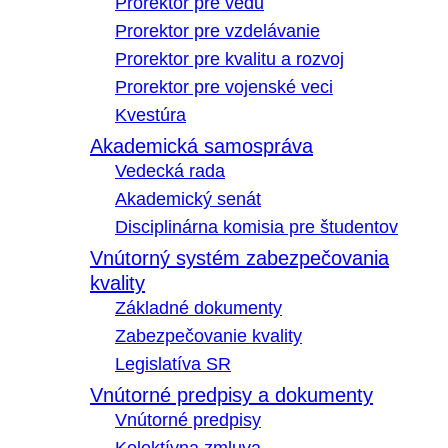
Prorektor pre vedu
Prorektor pre vzdelávanie
Prorektor pre kvalitu a rozvoj
Prorektor pre vojenské veci
Kvestúra
Akademická samospráva
Vedecká rada
Akademický senát
Disciplinárna komisia pre študentov
Vnútorný systém zabezpečovania
kvality
Základné dokumenty
Zabezpečovanie kvality
Legislatíva SR
Vnútorné predpisy a dokumenty
Vnútorné predpisy