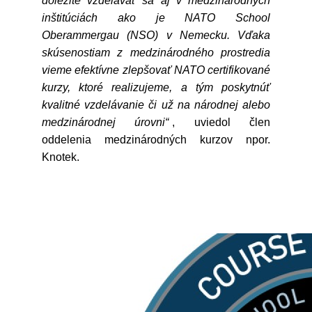
dôležité vzdelávať sa aj v medzinárodných
inštitúciách ako je NATO School
Oberammergau (NSO) v Nemecku. Vďaka
skúsenostiam z medzinárodného prostredia
vieme efektívne zlepšovať NATO certifikované
kurzy, ktoré realizujeme, a tým poskytnúť
kvalitné vzdelávanie či už na národnej alebo
medzinárodnej úrovni“
, uviedol člen
oddelenia medzinárodných kurzov npor.
Knotek.