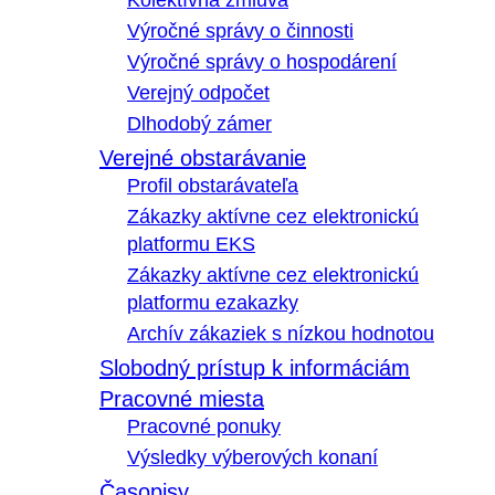
Kolektívna zmluva
Výročné správy o činnosti
Výročné správy o hospodárení
Verejný odpočet
Dlhodobý zámer
Verejné obstarávanie
Profil obstarávateľa
Zákazky aktívne cez elektronickú
platformu EKS
Zákazky aktívne cez elektronickú
platformu ezakazky
Archív zákaziek s nízkou hodnotou
Slobodný prístup k informáciám
Pracovné miesta
Pracovné ponuky
Výsledky výberových konaní
Časopisy