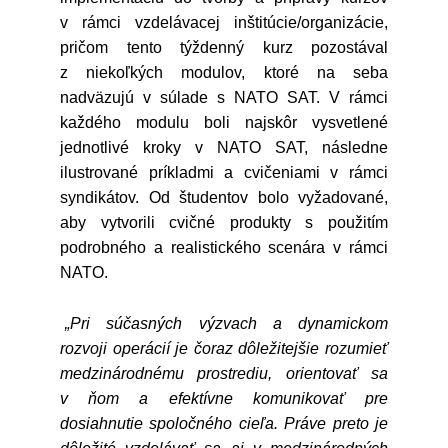
v rámci vzdelávacej inštitúcie/organizácie,
pričom tento týždenný kurz pozostával
z niekoľkých modulov, ktoré na seba
nadväzujú v súlade s NATO SAT. V rámci
každého modulu boli najskôr vysvetlené
jednotlivé kroky v NATO SAT, následne
ilustrované príkladmi a cvičeniami v rámci
syndikátov. Od študentov bolo vyžadované,
aby vytvorili cvičné produkty s použitím
podrobného a realistického scenára v rámci
NATO.
„Pri súčasných výzvach a dynamickom
rozvoji operácií je čoraz dôležitejšie rozumieť
medzinárodnému prostrediu, orientovať sa
v ňom a efektívne komunikovať pre
dosiahnutie spoločného cieľa. Práve preto je