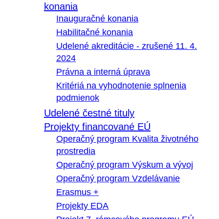
konania
Inauguračné konania
Habilitačné konania
Udelené akreditácie - zrušené 11. 4.
2024
Právna a interná úprava
Kritériá na vyhodnotenie splnenia
podmienok
Udelené čestné tituly
Projekty financované EÚ
Operačný program Kvalita životného
prostredia
Operačný program Výskum a vývoj
Operačný program Vzdelávanie
Erasmus +
Projekty EDA