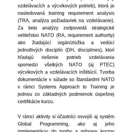
vzdelávacích a výcvikových potrieb), ktorá je
nasledovaná training requirement analysis
(TRA, analýza požiadaviek na vzdelávanie).
Za tieto analýzy zodpovedá strategické
veliteľstvo NATO (RA, requirement authority)
ako žiadajúci orgán/zložka a vedúci
jednotlivých disciplín (DH, disciplines), ktorí
hľadajú riešenie potrieb vzdelávania
spomedzi všetkých NATO (aj PTEC)
výcvikových a vzdelávacích inštitúcií. Tvorba
dokumentácie v súlade so štandardmi NATO
v rámci Systems Approach to Training je
jednou zo základných podmienok úspešnej
certifikácie kurzu.
V rámci aktivity si účastníci osvojili aj systém
Global Programming, ako aj jeho
implementáciu do tvorby a prípravy kurzov