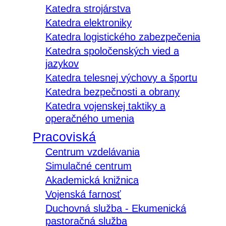
Katedra strojárstva
Katedra elektroniky
Katedra logistického zabezpečenia
Katedra spoločenských vied a
jazykov
Katedra telesnej výchovy a športu
Katedra bezpečnosti a obrany
Katedra vojenskej taktiky a
operačného umenia
Pracoviská
Centrum vzdelávania
Simulačné centrum
Akademická knižnica
Vojenská farnosť
Duchovná služba - Ekumenická
pastoračná služba