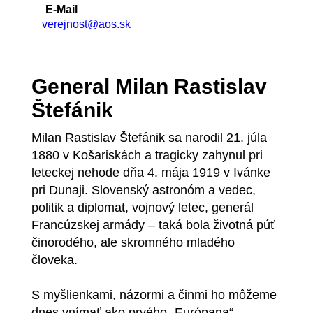
E-Mail
verejnost@aos.sk
General Milan Rastislav
Štefánik
Milan Rastislav Štefánik sa narodil 21. júla
1880 v Košariskách a tragicky zahynul pri
leteckej nehode dňa 4. mája 1919 v Ivánke
pri Dunaji. Slovenský astronóm a vedec,
politik a diplomat, vojnový letec, generál
Francúzskej armády – taká bola životná púť
činorodého, ale skromného mladého
človeka.
S myšlienkami, názormi a činmi ho môžeme
dnes vnímať ako prvého „Európana“.