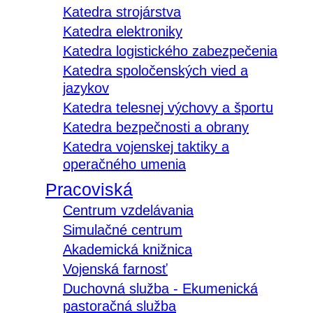
Katedra strojárstva
Katedra elektroniky
Katedra logistického zabezpečenia
Katedra spoločenských vied a
jazykov
Katedra telesnej výchovy a športu
Katedra bezpečnosti a obrany
Katedra vojenskej taktiky a
operačného umenia
Pracoviská
Centrum vzdelávania
Simulačné centrum
Akademická knižnica
Vojenská farnosť
Duchovná služba - Ekumenická
pastoračná služba