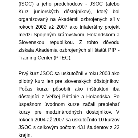
(ISOC) a jeho predchodcov - JSOC (alebo
Kurz juniorských dôstojníkov), ktorý bol
organizovaný na Akadémii ozbrojených síl v
rokoch 2002 až 2007 ako trilaterálny projekt
medzi Spojeným kráľovstvom, Holandskom a
Slovenskou republikou. Z tohto dôvodu
získala Akadémia ozbrojených síl štatút PfP -
Training Center (PTEC).
Prvý kurz JSOC sa uskutočnil v roku 2003 ako
pilotný kurz len pre slovenských dôstojníkov.
Počas kurzu pôsobili ako inštruktori iba
dôstojníci z Veľkej Británie a Holandska. Po
úspešnom úvodnom kurze začali prebiehať
kurzy pre medzinárodných dôstojníkov. V
rokoch 2004 až 2007 sa uskutočnilo 10 kurzov
JSOC s celkovým počtom 431 študentov z 22
krajín.