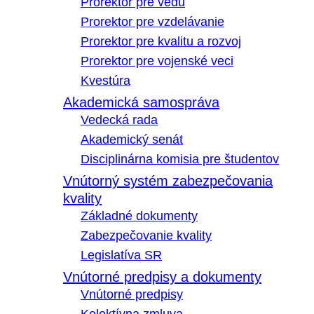
Prorektor pre vedu
Prorektor pre vzdelávanie
Prorektor pre kvalitu a rozvoj
Prorektor pre vojenské veci
Kvestúra
Akademická samospráva
Vedecká rada
Akademický senát
Disciplinárna komisia pre študentov
Vnútorný systém zabezpečovania
kvality
Základné dokumenty
Zabezpečovanie kvality
Legislatíva SR
Vnútorné predpisy a dokumenty
Vnútorné predpisy