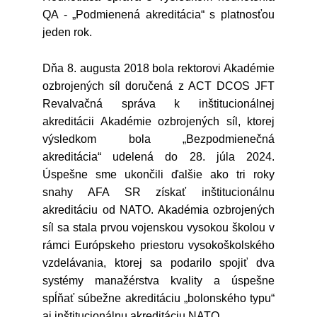
QA - „Podmienená akreditácia“ s platnosťou
jeden rok.
Dňa 8. augusta 2018 bola rektorovi Akadémie
ozbrojených síl doručená z ACT DCOS JFT
Revalvačná správa k inštitucionálnej
akreditácii Akadémie ozbrojených síl, ktorej
výsledkom bola „Bezpodmienečná
akreditácia“ udelená do 28. júla 2024.
Úspešne sme ukončili ďalšie ako tri roky
snahy AFA SR získať inštitucionálnu
akreditáciu od NATO. Akadémia ozbrojených
síl sa stala prvou vojenskou vysokou školou v
rámci Európskeho priestoru vysokoškolského
vzdelávania, ktorej sa podarilo spojiť dva
systémy manažérstva kvality a úspešne
spĺňať súbežne akreditáciu „bolonského typu“
aj inštitucionálnu akreditáciu NATO.