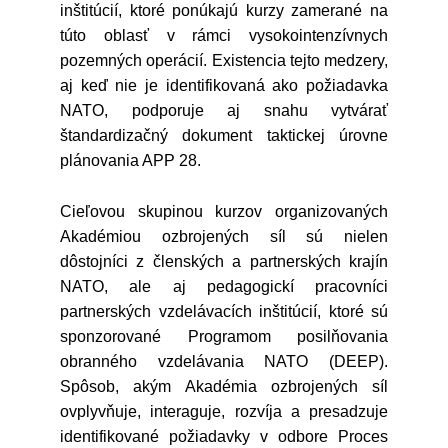
inštitúcií, ktoré ponúkajú kurzy zamerané na
túto oblasť v rámci vysokointenzívnych
pozemných operácií. Existencia tejto medzery,
aj keď nie je identifikovaná ako požiadavka
NATO, podporuje aj snahu vytvárať
štandardizačný dokument taktickej úrovne
plánovania APP 28.
Cieľovou skupinou kurzov organizovaných
Akadémiou ozbrojených síl sú nielen
dôstojníci z členských a partnerských krajín
NATO, ale aj pedagogickí pracovníci
partnerských vzdelávacích inštitúcií, ktoré sú
sponzorované Programom posilňovania
obranného vzdelávania NATO (DEEP).
Spôsob, akým Akadémia ozbrojených síl
ovplyvňuje, interaguje, rozvíja a presadzuje
identifikované požiadavky v odbore Proces