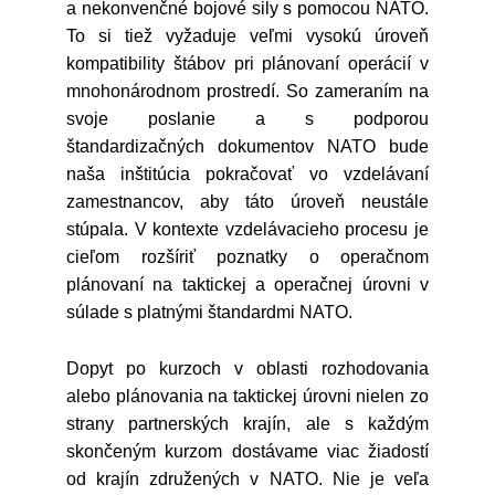
a nekonvenčné bojové sily s pomocou NATO.
To si tiež vyžaduje veľmi vysokú úroveň
kompatibility štábov pri plánovaní operácií v
mnohonárodnom prostredí. So zameraním na
svoje poslanie a s podporou
štandardizačných dokumentov NATO bude
naša inštitúcia pokračovať vo vzdelávaní
zamestnancov, aby táto úroveň neustále
stúpala. V kontexte vzdelávacieho procesu je
cieľom rozšíriť poznatky o operačnom
plánovaní na taktickej a operačnej úrovni v
súlade s platnými štandardmi NATO.
Dopyt po kurzoch v oblasti rozhodovania
alebo plánovania na taktickej úrovni nielen zo
strany partnerských krajín, ale s každým
skončeným kurzom dostávame viac žiadostí
od krajín združených v NATO. Nie je veľa