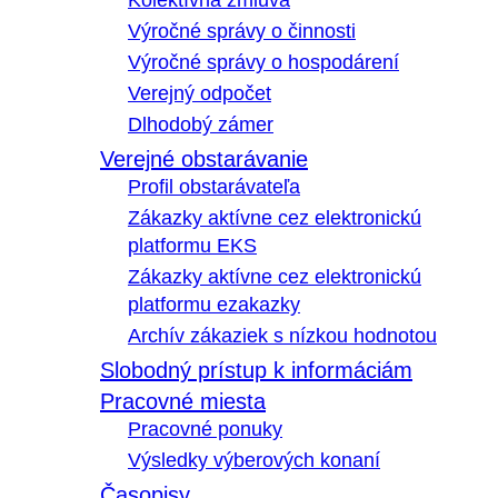
Kolektívna zmluva
Výročné správy o činnosti
Výročné správy o hospodárení
Verejný odpočet
Dlhodobý zámer
Verejné obstarávanie
Profil obstarávateľa
Zákazky aktívne cez elektronickú
platformu EKS
Zákazky aktívne cez elektronickú
platformu ezakazky
Archív zákaziek s nízkou hodnotou
Slobodný prístup k informáciám
Pracovné miesta
Pracovné ponuky
Výsledky výberových konaní
Časopisy