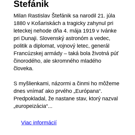
Štefánik
Milan Rastislav Štefánik sa narodil 21. júla
1880 v Košariskách a tragicky zahynul pri
leteckej nehode dňa 4. mája 1919 v Ivánke
pri Dunaji. Slovenský astronóm a vedec,
politik a diplomat, vojnový letec, generál
Francúzskej armády – taká bola životná púť
činorodého, ale skromného mladého
človeka.
S myšlienkami, názormi a činmi ho môžeme
dnes vnímať ako prvého „Európana“.
Predpokladal, že nastane stav, ktorý nazval
„europeizácia“...
Viac informácií