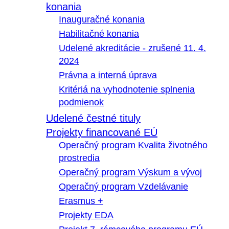
konania
Inauguračné konania
Habilitačné konania
Udelené akreditácie - zrušené 11. 4.
2024
Právna a interná úprava
Kritériá na vyhodnotenie splnenia
podmienok
Udelené čestné tituly
Projekty financované EÚ
Operačný program Kvalita životného
prostredia
Operačný program Výskum a vývoj
Operačný program Vzdelávanie
Erasmus +
Projekty EDA