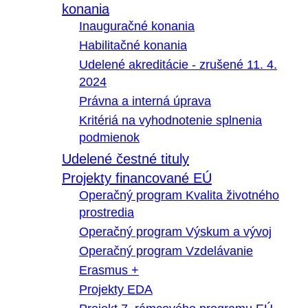
konania
Inauguračné konania
Habilitačné konania
Udelené akreditácie - zrušené 11. 4.
2024
Právna a interná úprava
Kritériá na vyhodnotenie splnenia
podmienok
Udelené čestné tituly
Projekty financované EÚ
Operačný program Kvalita životného
prostredia
Operačný program Výskum a vývoj
Operačný program Vzdelávanie
Erasmus +
Projekty EDA