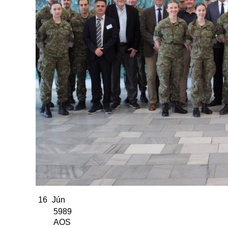
16
Jún
5989
AOS