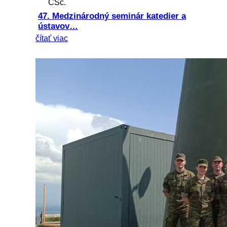
CSc.
47. Medzinárodný seminár katedier a
ústavov…
čítať viac