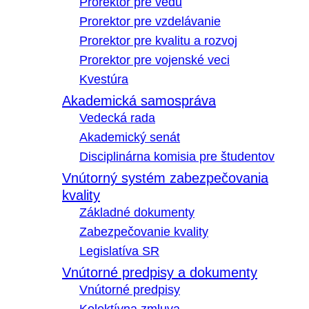
Prorektor pre vedu
Prorektor pre vzdelávanie
Prorektor pre kvalitu a rozvoj
Prorektor pre vojenské veci
Kvestúra
Akademická samospráva
Vedecká rada
Akademický senát
Disciplinárna komisia pre študentov
Vnútorný systém zabezpečovania
kvality
Základné dokumenty
Zabezpečovanie kvality
Legislatíva SR
Vnútorné predpisy a dokumenty
Vnútorné predpisy