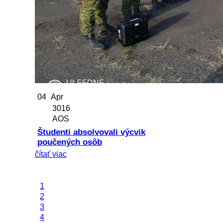
04
Apr
3016
AOS
Študenti absolvovali výcvik
poučených osôb
čítať viac
1
2
3
4