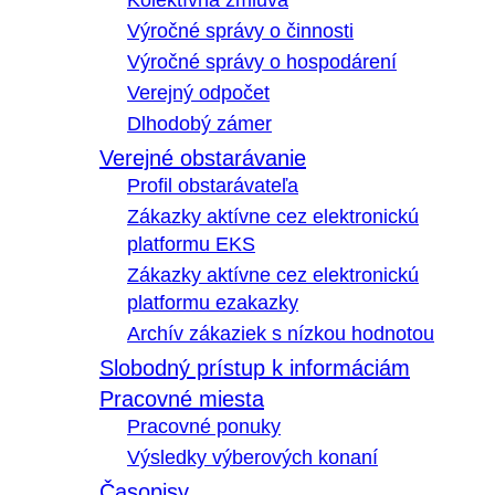
Kolektívna zmluva
Výročné správy o činnosti
Výročné správy o hospodárení
Verejný odpočet
Dlhodobý zámer
Verejné obstarávanie
Profil obstarávateľa
Zákazky aktívne cez elektronickú
platformu EKS
Zákazky aktívne cez elektronickú
platformu ezakazky
Archív zákaziek s nízkou hodnotou
Slobodný prístup k informáciám
Pracovné miesta
Pracovné ponuky
Výsledky výberových konaní
Časopisy