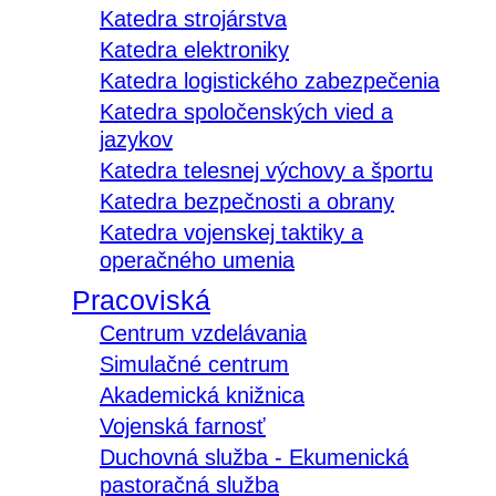
Katedra strojárstva
Katedra elektroniky
Katedra logistického zabezpečenia
Katedra spoločenských vied a
jazykov
Katedra telesnej výchovy a športu
Katedra bezpečnosti a obrany
Katedra vojenskej taktiky a
operačného umenia
Pracoviská
Centrum vzdelávania
Simulačné centrum
Akademická knižnica
Vojenská farnosť
Duchovná služba - Ekumenická
pastoračná služba