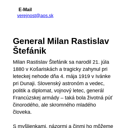
E-Mail
verejnost@aos.sk
General Milan Rastislav
Štefánik
Milan Rastislav Štefánik sa narodil 21. júla
1880 v Košariskách a tragicky zahynul pri
leteckej nehode dňa 4. mája 1919 v Ivánke
pri Dunaji. Slovenský astronóm a vedec,
politik a diplomat, vojnový letec, generál
Francúzskej armády – taká bola životná púť
činorodého, ale skromného mladého
človeka.
S myšlienkami, názormi a činmi ho môžeme