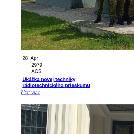
28
Apr
2979
AOS
Ukážka novej techniky
rádiotechnického prieskumu
čítať viac