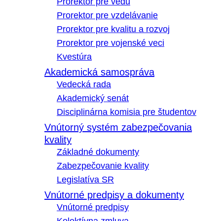
Prorektor pre vedu
Prorektor pre vzdelávanie
Prorektor pre kvalitu a rozvoj
Prorektor pre vojenské veci
Kvestúra
Akademická samospráva
Vedecká rada
Akademický senát
Disciplinárna komisia pre študentov
Vnútorný systém zabezpečovania
kvality
Základné dokumenty
Zabezpečovanie kvality
Legislatíva SR
Vnútorné predpisy a dokumenty
Vnútorné predpisy