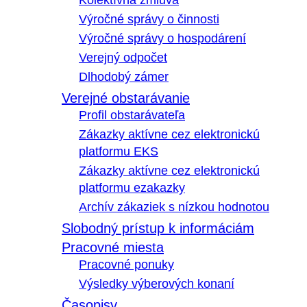
Kolektívna zmluva
Výročné správy o činnosti
Výročné správy o hospodárení
Verejný odpočet
Dlhodobý zámer
Verejné obstarávanie
Profil obstarávateľa
Zákazky aktívne cez elektronickú
platformu EKS
Zákazky aktívne cez elektronickú
platformu ezakazky
Archív zákaziek s nízkou hodnotou
Slobodný prístup k informáciám
Pracovné miesta
Pracovné ponuky
Výsledky výberových konaní
Časopisy