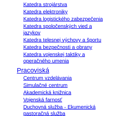
Katedra strojárstva
Katedra elektroniky
Katedra logistického zabezpečenia
Katedra spoločenských vied a
jazykov
Katedra telesnej výchovy a športu
Katedra bezpečnosti a obrany
Katedra vojenskej taktiky a
operačného umenia
Pracoviská
Centrum vzdelávania
Simulačné centrum
Akademická knižnica
Vojenská farnosť
Duchovná služba - Ekumenická
pastoračná služba