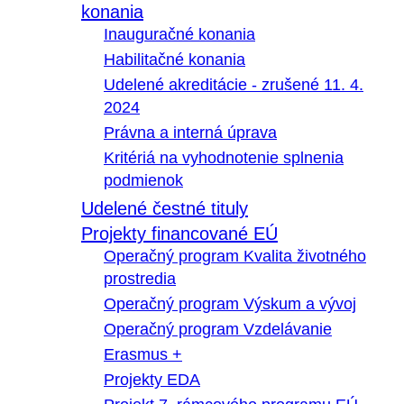
konania
Inauguračné konania
Habilitačné konania
Udelené akreditácie - zrušené 11. 4.
2024
Právna a interná úprava
Kritériá na vyhodnotenie splnenia
podmienok
Udelené čestné tituly
Projekty financované EÚ
Operačný program Kvalita životného
prostredia
Operačný program Výskum a vývoj
Operačný program Vzdelávanie
Erasmus +
Projekty EDA