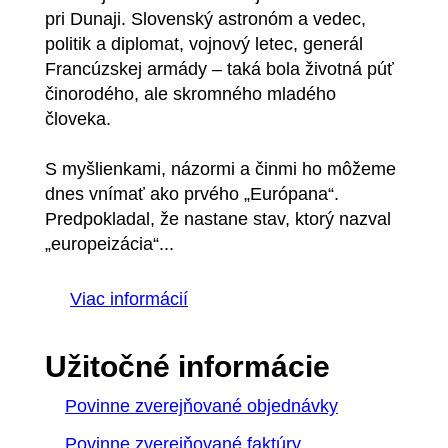
pri Dunaji. Slovenský astronóm a vedec,
politik a diplomat, vojnový letec, generál
Francúzskej armády – taká bola životná púť
činorodého, ale skromného mladého
človeka.
S myšlienkami, názormi a činmi ho môžeme
dnes vnímať ako prvého „Európana“.
Predpokladal, že nastane stav, ktorý nazval
„europeizácia“...
Viac informácií
Užitočné informácie
Povinne zverejňované objednávky
Povinne zverejňované faktúry