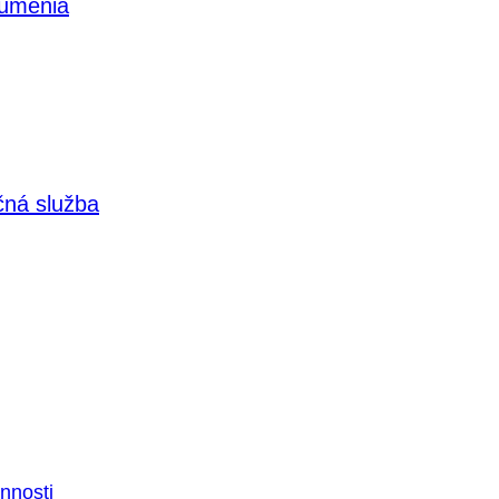
 umenia
čná služba
nnosti