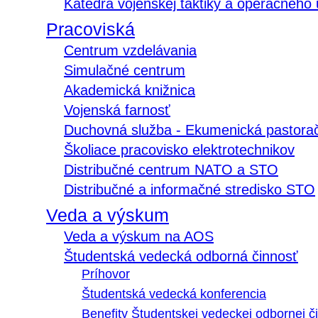
Katedra vojenskej taktiky a operačného
Pracoviská
Centrum vzdelávania
Simulačné centrum
Akademická knižnica
Vojenská farnosť
Duchovná služba - Ekumenická pastora
Školiace pracovisko elektrotechnikov
Distribučné centrum NATO a STO
Distribučné a informačné stredisko STO
Veda a výskum
Veda a výskum na AOS
Študentská vedecká odborná činnosť
Príhovor
Študentská vedecká konferencia
Benefity Študentskej vedeckej odbornej či