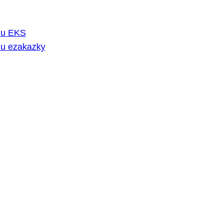
rmu EKS
mu ezakazky