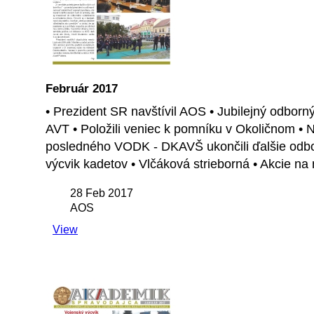
Február 2017
• Prezident SR navštívil AOS • Jubilejný odborný
AVT • Položili veniec k pomníku v Okoličnom • 
posledného VODK - DKAVŠ ukončili ďalšie odbo
výcvik kadetov • Vlčáková strieborná • Akcie n
28 Feb 2017
AOS
View