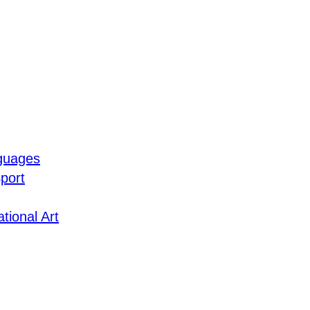
guages
port
tional Art