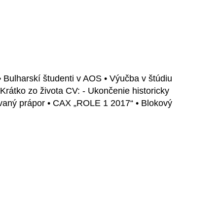
• Bulharskí študenti v AOS • Výučba v štúdiu
rátko zo života CV: - Ukončenie historicky
vaný prápor • CAX „ROLE 1 2017“ • Blokový