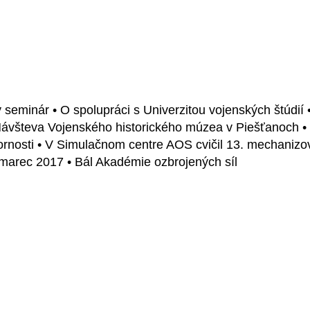
 seminár • O spolupráci s Univerzitou vojenských štúdií 
Návšteva Vojenského historického múzea v Piešťanoch • K
rnosti • V Simulačnom centre AOS cvičil 13. mechanizo
a marec 2017 • Bál Akadémie ozbrojených síl