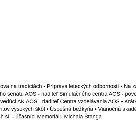
ova na tradíciách • Príprava leteckých odborností • Na 
ho senátu AOS - riaditeľ Simulačného centra AOS - p
 vedúci AK AOS - riaditeľ Centra vzdelávania AOS • Krát
ntov vysokých škôl • Úspešná bežkyňa • Vianočná akadé
h síl - účasníci Memoriálu Michala Štanga