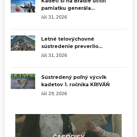
Kadeti si na Bradle uctili
pamiatku generála…
Júl 31, 2026
Letné telovýchovné
sústredenie preverilo…
Júl 31, 2026
Sústredený poľný výcvik
kadetov 1. ročníka KRIVÁŇ
Júl 29, 2026