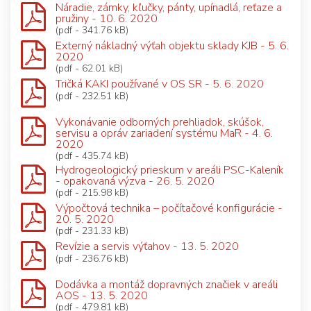
Náradie, zámky, kľučky, pánty, upínadlá, reťaze a
pružiny - 10. 6. 2020
(pdf - 341.76 kB)
Externý nákladný výťah objektu sklady KJB - 5. 6.
2020
(pdf - 62.01 kB)
Tričká KAKI používané v OS SR - 5. 6. 2020
(pdf - 232.51 kB)
Vykonávanie odborných prehliadok, skúšok,
servisu a opráv zariadení systému MaR - 4. 6.
2020
(pdf - 435.74 kB)
Hydrogeologický prieskum v areáli PSC-Kaleník
- opakovaná výzva - 26. 5. 2020
(pdf - 215.98 kB)
Výpočtová technika – počítačové konfigurácie -
20. 5. 2020
(pdf - 231.33 kB)
Revízie a servis výťahov - 13. 5. 2020
(pdf - 236.76 kB)
Dodávka a montáž dopravných značiek v areáli
AOS - 13. 5. 2020
(pdf - 479.81 kB)