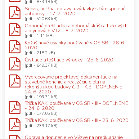
(pdf - 873.18 kB)
Servis, údržba, opravy a výdavky s tým spojené -
autobusy - 17. 7. 2020
(pdf - 520.63 kB)
Odborná prehliadka a odborná skúška tlakových
a plynových VTZ - 8. 7. 2020
(pdf - 1.11 MB)
Kožušinové ušianky používané v OS SR - 26. 6.
2020
(pdf - 218.2 kB)
Čistiace a leštiace výrobky - 25. 6. 2020
(pdf - 649.37 kB)
Vypracovanie projektovej dokumentácie na
stavebné konanie a realizáciu diela na
rekonštrukciu budovy č. 9 – KJB - DOPLNENIE -
24. 6. 2020
(pdf - 193.31 kB)
Tričká KAKI používané v OS SR - III - DOPLNENIE
- 24. 6. 2020
(pdf - 177.05 kB)
Tričká KAKI používané v OS SR - III - 23. 6. 2020
(pdf - 239.17 kB)
Oprava a doplnenie vo Výzve na predkladanie