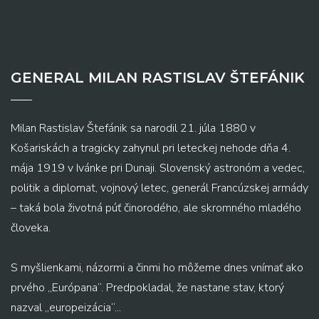
GENERAL MILAN RASTISLAV ŠTEFÁNIK
Milan Rastislav Štefánik sa narodil 21. júla 1880 v
Košariskách a tragicky zahynul pri leteckej nehode dňa 4.
mája 1919 v Ivánke pri Dunaji. Slovenský astronóm a vedec,
politik a diplomat, vojnový letec, generál Francúzskej armády
– taká bola životná púť činorodého, ale skromného mladého
človeka.
S myšlienkami, názormi a činmi ho môžeme dnes vnímať ako
prvého „Európana“. Predpokladal, že nastane stav, ktorý
nazval „europeizácia“...