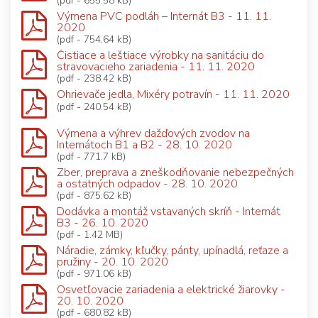
(pdf - 655.58 kB)
Výmena PVC podláh – Internát B3 - 11. 11.
2020
(pdf - 754.64 kB)
Čistiace a leštiace výrobky na sanitáciu do
stravovacieho zariadenia - 11. 11. 2020
(pdf - 238.42 kB)
Ohrievače jedla, Mixéry potravín - 11. 11. 2020
(pdf - 240.54 kB)
Výmena a výhrev dažďových zvodov na
Internátoch B1 a B2 - 28. 10. 2020
(pdf - 771.7 kB)
Zber, preprava a zneškodňovanie nebezpečných
a ostatných odpadov - 28. 10. 2020
(pdf - 875.62 kB)
Dodávka a montáž vstavaných skríň - Internát
B3 - 26. 10. 2020
(pdf - 1.42 MB)
Náradie, zámky, kľučky, pánty, upínadlá, reťaze a
pružiny - 20. 10. 2020
(pdf - 971.06 kB)
Osvetľovacie zariadenia a elektrické žiarovky -
20. 10. 2020
(pdf - 680.82 kB)