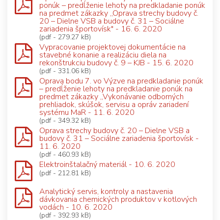
ponúk – predĺženie lehoty na predkladanie ponúk
na predmet zákazky „Oprava strechy budovy č.
20 – Dielne VSB a budovy č. 31 – Sociálne
zariadenia športovísk" - 16. 6. 2020
(pdf - 279.27 kB)
Vypracovanie projektovej dokumentácie na
stavebné konanie a realizáciu diela na
rekonštrukciu budovy č. 9 – KJB - 15. 6. 2020
(pdf - 331.06 kB)
Oprava bodu 7. vo Výzve na predkladanie ponúk
– predĺženie lehoty na predkladanie ponúk na
predmet zákazky „Vykonávanie odborných
prehliadok, skúšok, servisu a opráv zariadení
systému MaR - 11. 6. 2020
(pdf - 349.32 kB)
Oprava strechy budovy č. 20 – Dielne VSB a
budovy č. 31 – Sociálne zariadenia športovísk -
11. 6. 2020
(pdf - 460.93 kB)
Elektroinštalačný materiál - 10. 6. 2020
(pdf - 212.81 kB)
Analytický servis, kontroly a nastavenia
dávkovania chemických produktov v kotlových
vodách - 10. 6. 2020
(pdf - 392.93 kB)