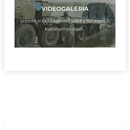
VIDEOGALÉRIA
prezrite si tiež zaujímavé videá z tréningov či
kultúrnych podujatí...