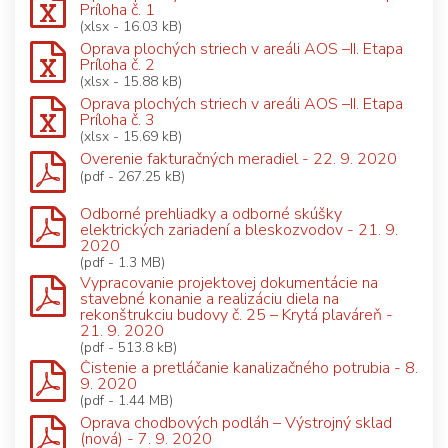
Príloha č. 1
(xlsx - 16.03 kB)
Oprava plochých striech v areáli AOS –II. Etapa
Príloha č. 2
(xlsx - 15.88 kB)
Oprava plochých striech v areáli AOS –II. Etapa
Príloha č. 3
(xlsx - 15.69 kB)
Overenie fakturačných meradiel - 22. 9. 2020
(pdf - 267.25 kB)
Odborné prehliadky a odborné skúšky
elektrických zariadení a bleskozvodov - 21. 9.
2020
(pdf - 1.3 MB)
Vypracovanie projektovej dokumentácie na
stavebné konanie a realizáciu diela na
rekonštrukciu budovy č. 25 – Krytá plaváreň -
21. 9. 2020
(pdf - 513.8 kB)
Čistenie a pretláčanie kanalizačného potrubia - 8.
9. 2020
(pdf - 1.44 MB)
Oprava chodbových podláh – Výstrojný sklad
(nová) - 7. 9. 2020