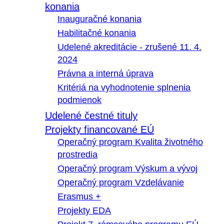
konania
Inauguračné konania
Habilitačné konania
Udelené akreditácie - zrušené 11. 4.
2024
Právna a interná úprava
Kritériá na vyhodnotenie splnenia
podmienok
Udelené čestné tituly
Projekty financované EÚ
Operačný program Kvalita životného
prostredia
Operačný program Výskum a vývoj
Operačný program Vzdelávanie
Erasmus +
Projekty EDA