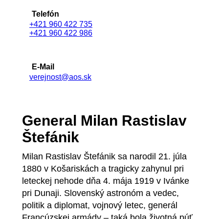
Telefón
+421 960 422 735
+421 960 422 986
E-Mail
verejnost@aos.sk
General Milan Rastislav
Štefánik
Milan Rastislav Štefánik sa narodil 21. júla
1880 v Košariskách a tragicky zahynul pri
leteckej nehode dňa 4. mája 1919 v Ivánke
pri Dunaji. Slovenský astronóm a vedec,
politik a diplomat, vojnový letec, generál
Francúzskej armády – taká bola životná púť