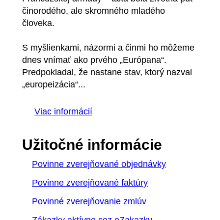
činorodého, ale skromného mladého
človeka.
S myšlienkami, názormi a činmi ho môžeme
dnes vnímať ako prvého „Európana“.
Predpokladal, že nastane stav, ktorý nazval
„europeizácia“...
Viac informácií
Užitočné informácie
Povinne zverejňované objednávky
Povinne zverejňované faktúry
Povinné zverejňovanie zmlúv
Zákazky aktívne cez eZakazky