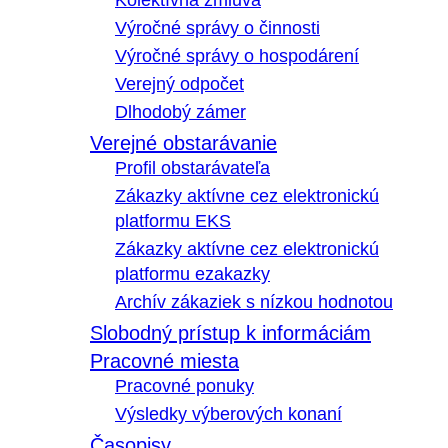
Kolektívna zmluva
Výročné správy o činnosti
Výročné správy o hospodárení
Verejný odpočet
Dlhodobý zámer
Verejné obstarávanie
Profil obstarávateľa
Zákazky aktívne cez elektronickú
platformu EKS
Zákazky aktívne cez elektronickú
platformu ezakazky
Archív zákaziek s nízkou hodnotou
Slobodný prístup k informáciám
Pracovné miesta
Pracovné ponuky
Výsledky výberových konaní
Časopisy