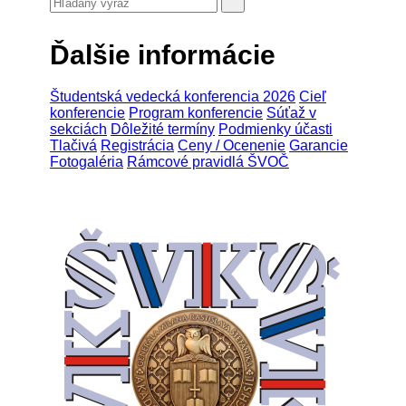
Ďalšie informácie
Študentská vedecká konferencia 2026
Cieľ
konferencie
Program konferencie
Súťaž v
sekciách
Dôležité termíny
Podmienky účasti
Tlačivá
Registrácia
Ceny / Ocenenie
Garancie
Fotogaléria
Rámcové pravidlá ŠVOČ