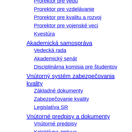
Prorektor pre vedu
Prorektor pre vzdelávanie
Prorektor pre kvalitu a rozvoj
Prorektor pre vojenské veci
Kvestúra
Akademická samospráva
Vedecká rada
Akademický senát
Disciplinárna komisia pre študentov
Vnútorný systém zabezpečovania
kvality
Základné dokumenty
Zabezpečovanie kvality
Legislatíva SR
Vnútorné predpisy a dokumenty
Vnútorné predpisy