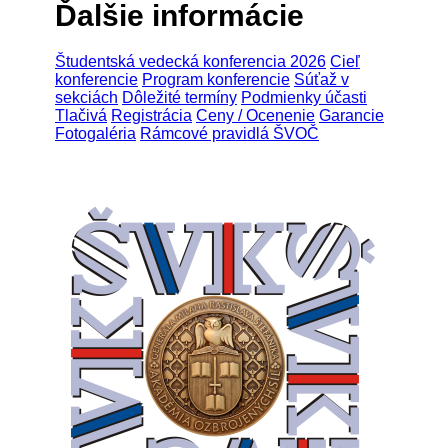
Ďalšie informácie
Študentská vedecká konferencia 2026
Cieľ
konferencie
Program konferencie
Súťaž v
sekciách
Dôležité termíny
Podmienky účasti
Tlačivá
Registrácia
Ceny / Ocenenie
Garancie
Fotogaléria
Rámcové pravidlá ŠVOČ