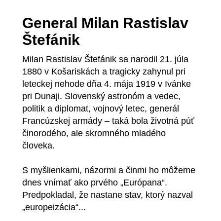
General Milan Rastislav
Štefánik
Milan Rastislav Štefánik sa narodil 21. júla
1880 v Košariskách a tragicky zahynul pri
leteckej nehode dňa 4. mája 1919 v Ivánke
pri Dunaji. Slovenský astronóm a vedec,
politik a diplomat, vojnový letec, generál
Francúzskej armády – taká bola životná púť
činorodého, ale skromného mladého
človeka.
S myšlienkami, názormi a činmi ho môžeme
dnes vnímať ako prvého „Európana“.
Predpokladal, že nastane stav, ktorý nazval
„europeizácia“...