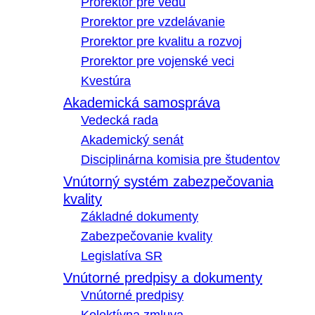
Prorektor pre vedu
Prorektor pre vzdelávanie
Prorektor pre kvalitu a rozvoj
Prorektor pre vojenské veci
Kvestúra
Akademická samospráva
Vedecká rada
Akademický senát
Disciplinárna komisia pre študentov
Vnútorný systém zabezpečovania
kvality
Základné dokumenty
Zabezpečovanie kvality
Legislatíva SR
Vnútorné predpisy a dokumenty
Vnútorné predpisy