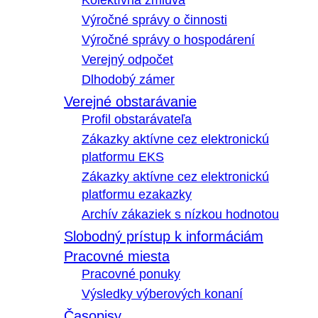
Kolektívna zmluva
Výročné správy o činnosti
Výročné správy o hospodárení
Verejný odpočet
Dlhodobý zámer
Verejné obstarávanie
Profil obstarávateľa
Zákazky aktívne cez elektronickú
platformu EKS
Zákazky aktívne cez elektronickú
platformu ezakazky
Archív zákaziek s nízkou hodnotou
Slobodný prístup k informáciám
Pracovné miesta
Pracovné ponuky
Výsledky výberových konaní
Časopisy