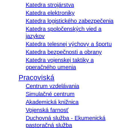
Katedra strojárstva
Katedra elektroniky
Katedra logistického zabezpečenia
Katedra spoločenských vied a
jazykov
Katedra telesnej výchovy a športu
Katedra bezpečnosti a obrany
Katedra vojenskej taktiky a
operačného umenia
Pracoviská
Centrum vzdelávania
Simulačné centrum
Akademická knižnica
Vojenská farnosť
Duchovná služba - Ekumenická
pastoračná služba