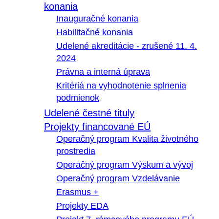
konania
Inauguračné konania
Habilitačné konania
Udelené akreditácie - zrušené 11. 4.
2024
Právna a interná úprava
Kritériá na vyhodnotenie splnenia
podmienok
Udelené čestné tituly
Projekty financované EÚ
Operačný program Kvalita životného
prostredia
Operačný program Výskum a vývoj
Operačný program Vzdelávanie
Erasmus +
Projekty EDA