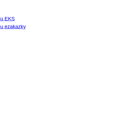
rmu EKS
mu ezakazky