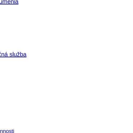
 umenia
čná služba
nnosti