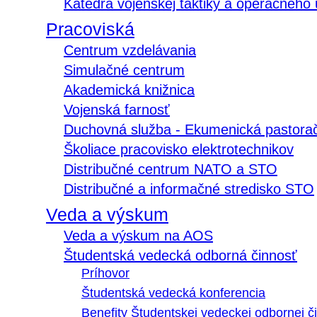
Katedra vojenskej taktiky a operačného
Pracoviská
Centrum vzdelávania
Simulačné centrum
Akademická knižnica
Vojenská farnosť
Duchovná služba - Ekumenická pastora
Školiace pracovisko elektrotechnikov
Distribučné centrum NATO a STO
Distribučné a informačné stredisko STO
Veda a výskum
Veda a výskum na AOS
Študentská vedecká odborná činnosť
Príhovor
Študentská vedecká konferencia
Benefity Študentskej vedeckej odbornej či