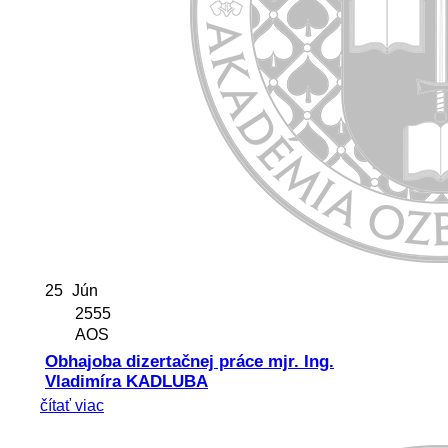
25
Jún
2555
AOS
Obhajoba dizertačnej práce mjr. Ing.
Vladimíra KADLUBA
čítať viac