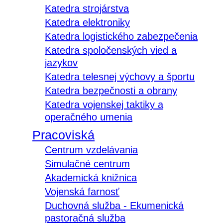
Katedra strojárstva
Katedra elektroniky
Katedra logistického zabezpečenia
Katedra spoločenských vied a
jazykov
Katedra telesnej výchovy a športu
Katedra bezpečnosti a obrany
Katedra vojenskej taktiky a
operačného umenia
Pracoviská
Centrum vzdelávania
Simulačné centrum
Akademická knižnica
Vojenská farnosť
Duchovná služba - Ekumenická
pastoračná služba