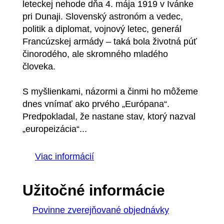
leteckej nehode dňa 4. mája 1919 v Ivánke
pri Dunaji. Slovenský astronóm a vedec,
politik a diplomat, vojnový letec, generál
Francúzskej armády – taká bola životná púť
činorodého, ale skromného mladého
človeka.
S myšlienkami, názormi a činmi ho môžeme
dnes vnímať ako prvého „Európana“.
Predpokladal, že nastane stav, ktorý nazval
„europeizácia“...
Viac informácií
Užitočné informácie
Povinne zverejňované objednávky