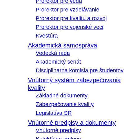
Prorektor pre vedu
Prorektor pre vzdelávanie
Prorektor pre kvalitu a rozvoj
Prorektor pre vojenské veci
Kvestúra
Akademická samospráva
Vedecká rada
Akademický senát
Disciplinárna komisia pre študentov
Vnútorný systém zabezpečovania
kvality
Základné dokumenty
Zabezpečovanie kvality
Legislatíva SR
Vnútorné predpisy a dokumenty
Vnútorné predpisy