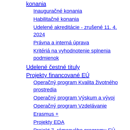
konania
Inauguračné konania
Habilitačné konania
Udelené akreditácie - zrušené 11. 4.
2024
Právna a interná úprava
Kritériá na vyhodnotenie splnenia
podmienok
Udelené čestné tituly
Projekty financované EÚ
Operačný program Kvalita životného
prostredia
Operačný program Výskum a vývoj
Operačný program Vzdelávanie
Erasmus +
Projekty EDA