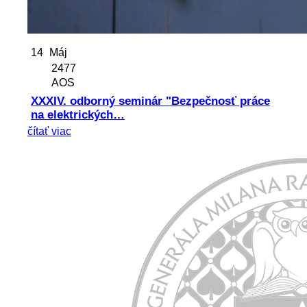
14
Máj
2477
AOS
XXXIV. odborný seminár "Bezpečnosť práce
na elektrických…
čítať viac