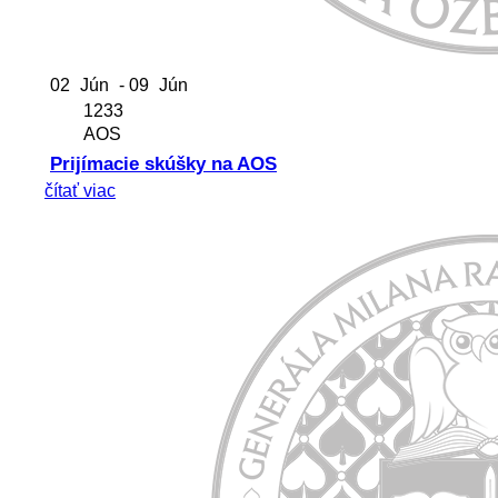
02
Jún
- 09
Jún
1233
AOS
Prijímacie skúšky na AOS
čítať viac