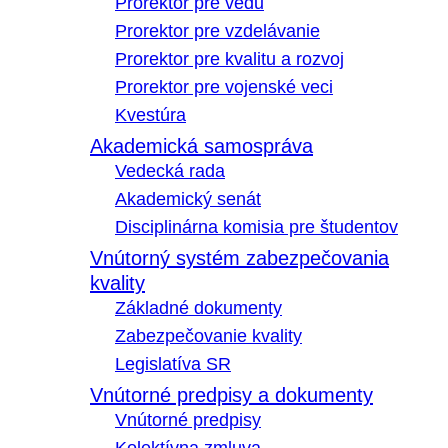
Prorektor pre vedu
Prorektor pre vzdelávanie
Prorektor pre kvalitu a rozvoj
Prorektor pre vojenské veci
Kvestúra
Akademická samospráva
Vedecká rada
Akademický senát
Disciplinárna komisia pre študentov
Vnútorný systém zabezpečovania
kvality
Základné dokumenty
Zabezpečovanie kvality
Legislatíva SR
Vnútorné predpisy a dokumenty
Vnútorné predpisy