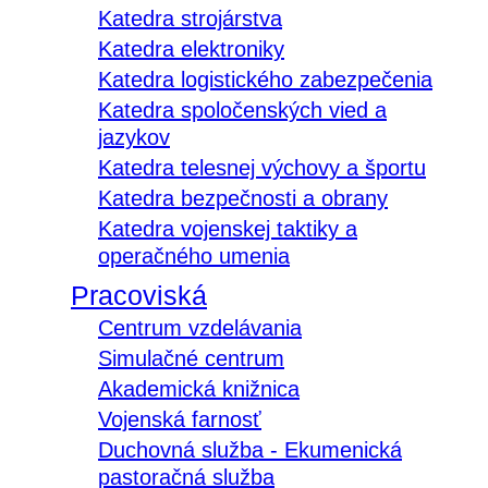
Katedra strojárstva
Katedra elektroniky
Katedra logistického zabezpečenia
Katedra spoločenských vied a
jazykov
Katedra telesnej výchovy a športu
Katedra bezpečnosti a obrany
Katedra vojenskej taktiky a
operačného umenia
Pracoviská
Centrum vzdelávania
Simulačné centrum
Akademická knižnica
Vojenská farnosť
Duchovná služba - Ekumenická
pastoračná služba