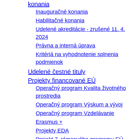
konania
Inauguračné konania
Habilitačné konania
Udelené akreditácie - zrušené 11. 4.
2024
Právna a interná úprava
Kritériá na vyhodnotenie splnenia
podmienok
Udelené čestné tituly
Projekty financované EÚ
Operačný program Kvalita životného
prostredia
Operačný program Výskum a vývoj
Operačný program Vzdelávanie
Erasmus +
Projekty EDA