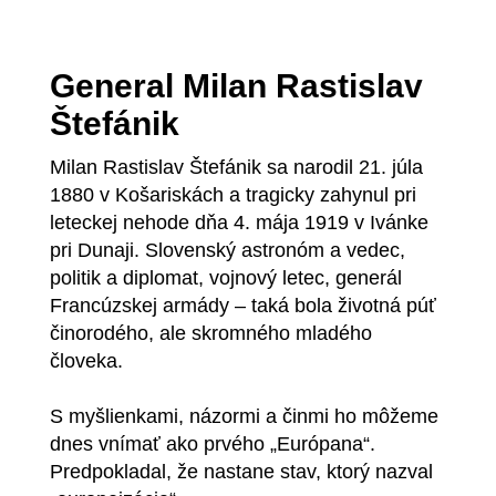
General Milan Rastislav
Štefánik
Milan Rastislav Štefánik sa narodil 21. júla
1880 v Košariskách a tragicky zahynul pri
leteckej nehode dňa 4. mája 1919 v Ivánke
pri Dunaji. Slovenský astronóm a vedec,
politik a diplomat, vojnový letec, generál
Francúzskej armády – taká bola životná púť
činorodého, ale skromného mladého
človeka.
S myšlienkami, názormi a činmi ho môžeme
dnes vnímať ako prvého „Európana“.
Predpokladal, že nastane stav, ktorý nazval