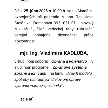
AOS
Dňa
25. júna 2026 o 10.00 h
sa na Akadémii
ozbrojených síl generála Milana Rastislava
Štefánika, Demänová 393, 031 01 Liptovský
Mikuláš 1, Sieň vedeckej rady, uskutoční
verejná obhajoba dizertačnej práce
doktoranda:
mjr. Ing. Vladimíra KADLUBA,
v študijnom odbore:
Obrana a vojenstvo
, v
študijnom programe:
Zbraňové systémy,
zbrane a ich časti
na tému:
„Návrh modelu
spotreby náhradných dielov pre opravy
vybranej vojenskej techniky“.
zdieľať: