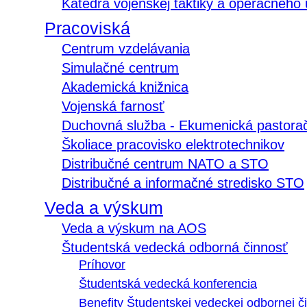
Katedra vojenskej taktiky a operačného
Pracoviská
Centrum vzdelávania
Simulačné centrum
Akademická knižnica
Vojenská farnosť
Duchovná služba - Ekumenická pastora
Školiace pracovisko elektrotechnikov
Distribučné centrum NATO a STO
Distribučné a informačné stredisko STO
Veda a výskum
Veda a výskum na AOS
Študentská vedecká odborná činnosť
Príhovor
Študentská vedecká konferencia
Benefity Študentskej vedeckej odbornej či