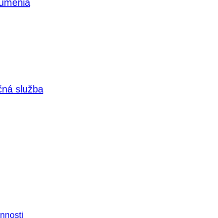
 umenia
čná služba
nnosti