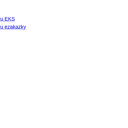
rmu EKS
mu ezakazky