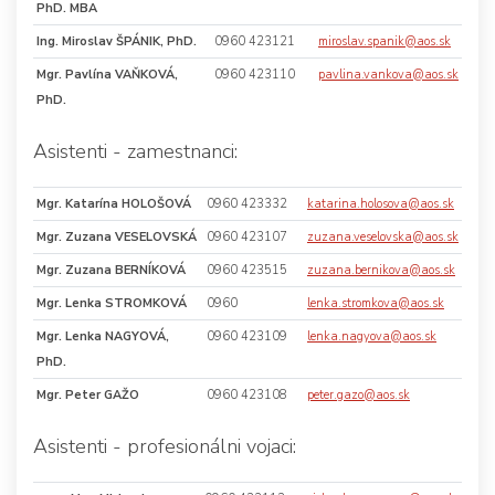
PhD. MBA
Ing. Miroslav ŠPÁNIK, PhD.
0960 423121
miroslav.spanik@aos.sk
Mgr. Pavlína VAŇKOVÁ,
0960 423110
pavlina.vankova@aos.sk
PhD.
Asistenti - zamestnanci:
Mgr. Katarína HOLOŠOVÁ
0960 423332
katarina.holosova@aos.sk
Mgr. Zuzana VESELOVSKÁ
0960 423107
zuzana.veselovska@aos.sk
Mgr. Zuzana BERNÍKOVÁ
0960 423515
zuzana.bernikova@aos.sk
Mgr. Lenka STROMKOVÁ
0960
lenka.stromkova@aos.sk
Mgr. Lenka NAGYOVÁ,
0960 423109
lenka.nagyova@aos.sk
PhD.
Mgr. Peter GAŽO
0960 423108
peter.gazo@aos.sk
Asistenti - profesionálni vojaci: