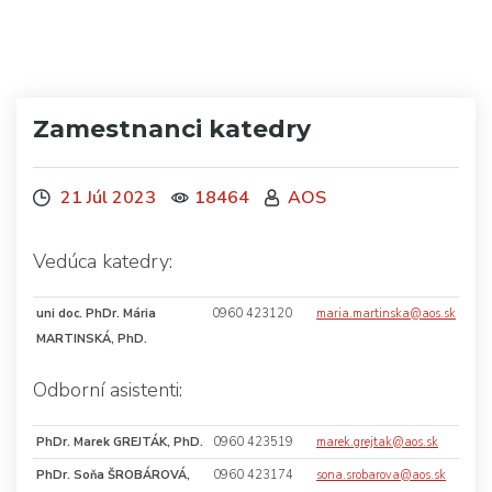
Zamestnanci katedry
21 Júl 2023
18464
AOS
Vedúca katedry:
uni doc. PhDr. Mária
0960 423120
maria.martinska@aos.sk
MARTINSKÁ, PhD.
Odborní asistenti:
PhDr. Marek GREJTÁK, PhD.
0960 423519
marek.grejtak@aos.sk
PhDr. Soňa ŠROBÁROVÁ,
0960 423174
sona.srobarova@aos.sk