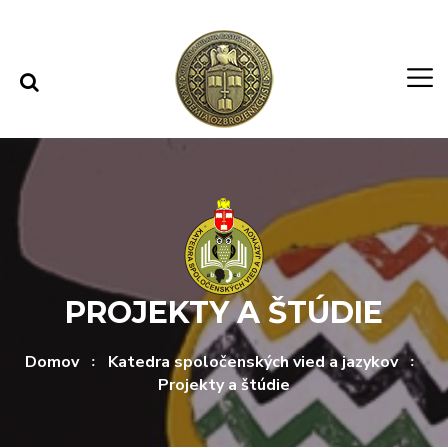
Rovno na obsah
Rovno na menu
PROJEKTY A ŠTÚDIE
Domov
Katedra spoločenských vied a jazykov
Projekty a štúdie