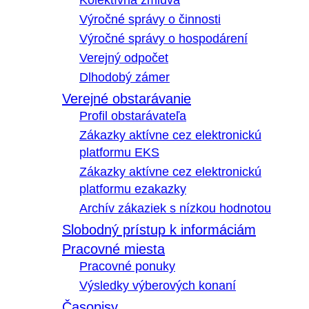
Kolektívna zmluva
Výročné správy o činnosti
Výročné správy o hospodárení
Verejný odpočet
Dlhodobý zámer
Verejné obstarávanie
Profil obstarávateľa
Zákazky aktívne cez elektronickú
platformu EKS
Zákazky aktívne cez elektronickú
platformu ezakazky
Archív zákaziek s nízkou hodnotou
Slobodný prístup k informáciám
Pracovné miesta
Pracovné ponuky
Výsledky výberových konaní
Časopisy