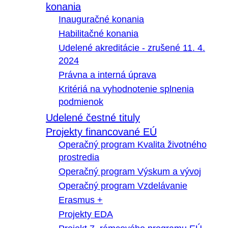
konania
Inauguračné konania
Habilitačné konania
Udelené akreditácie - zrušené 11. 4.
2024
Právna a interná úprava
Kritériá na vyhodnotenie splnenia
podmienok
Udelené čestné tituly
Projekty financované EÚ
Operačný program Kvalita životného
prostredia
Operačný program Výskum a vývoj
Operačný program Vzdelávanie
Erasmus +
Projekty EDA