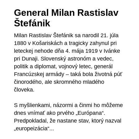
General Milan Rastislav
Štefánik
Milan Rastislav Štefánik sa narodil 21. júla
1880 v Košariskách a tragicky zahynul pri
leteckej nehode dňa 4. mája 1919 v Ivánke
pri Dunaji. Slovenský astronóm a vedec,
politik a diplomat, vojnový letec, generál
Francúzskej armády – taká bola životná púť
činorodého, ale skromného mladého
človeka.
S myšlienkami, názormi a činmi ho môžeme
dnes vnímať ako prvého „Európana“.
Predpokladal, že nastane stav, ktorý nazval
„europeizácia“...