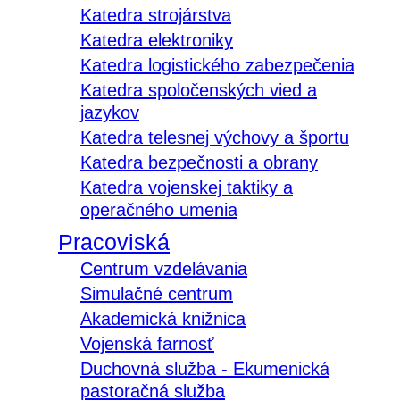
Katedra strojárstva
Katedra elektroniky
Katedra logistického zabezpečenia
Katedra spoločenských vied a
jazykov
Katedra telesnej výchovy a športu
Katedra bezpečnosti a obrany
Katedra vojenskej taktiky a
operačného umenia
Pracoviská
Centrum vzdelávania
Simulačné centrum
Akademická knižnica
Vojenská farnosť
Duchovná služba - Ekumenická
pastoračná služba