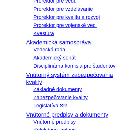
Prorektor pre vedu
Prorektor pre vzdelávanie
Prorektor pre kvalitu a rozvoj
Prorektor pre vojenské veci
Kvestúra
Akademická samospráva
Vedecká rada
Akademický senát
Disciplinárna komisia pre študentov
Vnútorný systém zabezpečovania
kvality
Základné dokumenty
Zabezpečovanie kvality
Legislatíva SR
Vnútorné predpisy a dokumenty
Vnútorné predpisy