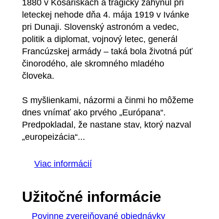
1880 v Košariskách a tragicky zahynul pri
leteckej nehode dňa 4. mája 1919 v Ivánke
pri Dunaji. Slovenský astronóm a vedec,
politik a diplomat, vojnový letec, generál
Francúzskej armády – taká bola životná púť
činorodého, ale skromného mladého
človeka.
S myšlienkami, názormi a činmi ho môžeme
dnes vnímať ako prvého „Európana“.
Predpokladal, že nastane stav, ktorý nazval
„europeizácia“...
Viac informácií
Užitočné informácie
Povinne zverejňované objednávky