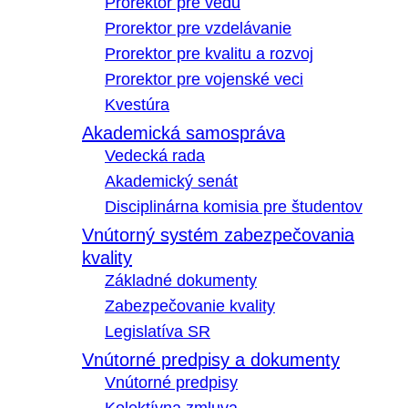
Prorektor pre vedu
Prorektor pre vzdelávanie
Prorektor pre kvalitu a rozvoj
Prorektor pre vojenské veci
Kvestúra
Akademická samospráva
Vedecká rada
Akademický senát
Disciplinárna komisia pre študentov
Vnútorný systém zabezpečovania
kvality
Základné dokumenty
Zabezpečovanie kvality
Legislatíva SR
Vnútorné predpisy a dokumenty
Vnútorné predpisy