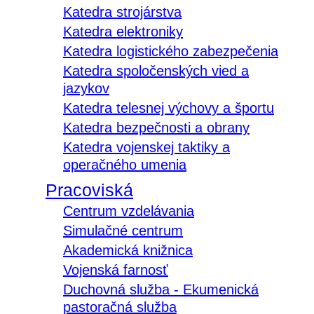
Katedra strojárstva
Katedra elektroniky
Katedra logistického zabezpečenia
Katedra spoločenských vied a
jazykov
Katedra telesnej výchovy a športu
Katedra bezpečnosti a obrany
Katedra vojenskej taktiky a
operačného umenia
Pracoviská
Centrum vzdelávania
Simulačné centrum
Akademická knižnica
Vojenská farnosť
Duchovná služba - Ekumenická
pastoračná služba