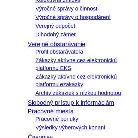
Kolektívna zmluva
Výročné správy o činnosti
Výročné správy o hospodárení
Verejný odpočet
Dlhodobý zámer
Verejné obstarávanie
Profil obstarávateľa
Zákazky aktívne cez elektronickú
platformu EKS
Zákazky aktívne cez elektronickú
platformu ezakazky
Archív zákaziek s nízkou hodnotou
Slobodný prístup k informáciám
Pracovné miesta
Pracovné ponuky
Výsledky výberových konaní
Časopisy