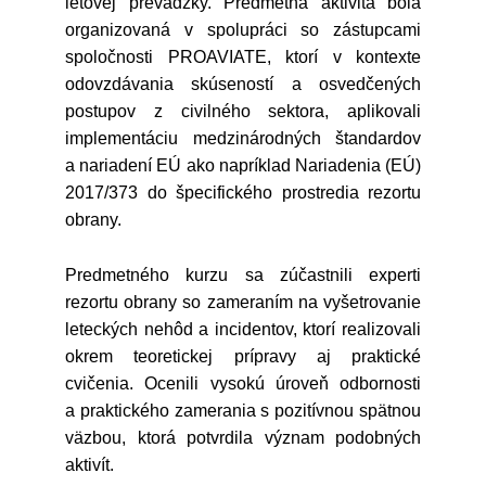
letovej prevádzky. Predmetná aktivita bola
organizovaná v spolupráci so zástupcami
spoločnosti PROAVIATE, ktorí v kontexte
odovzdávania skúseností a osvedčených
postupov z civilného sektora, aplikovali
implementáciu medzinárodných štandardov
a nariadení EÚ ako napríklad Nariadenia (EÚ)
2017/373 do špecifického prostredia rezortu
obrany.
Predmetného kurzu sa zúčastnili experti
rezortu obrany so zameraním na vyšetrovanie
leteckých nehôd a incidentov, ktorí realizovali
okrem teoretickej prípravy aj praktické
cvičenia. Ocenili vysokú úroveň odbornosti
a praktického zamerania s pozitívnou spätnou
väzbou, ktorá potvrdila význam podobných
aktivít.