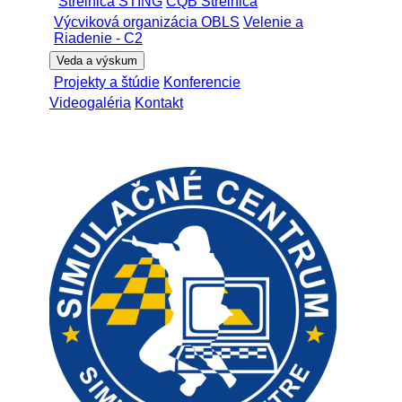
Strelnica STING
CQB Strelnica
Výcviková organizácia OBLS
Velenie a
Riadenie - C2
Veda a výskum
Projekty a štúdie
Konferencie
Videogaléria
Kontakt