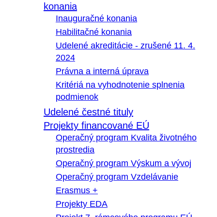
konania
Inauguračné konania
Habilitačné konania
Udelené akreditácie - zrušené 11. 4.
2024
Právna a interná úprava
Kritériá na vyhodnotenie splnenia
podmienok
Udelené čestné tituly
Projekty financované EÚ
Operačný program Kvalita životného
prostredia
Operačný program Výskum a vývoj
Operačný program Vzdelávanie
Erasmus +
Projekty EDA