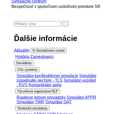
Simulačné centrum
Bezpečnosť v spoločnom vzdušnom priestore SR
Ďalšie informácie
Aktuality
O Simulačnom centre
História
Zamestnanci
Simulátory
CAx systémy
Simulátor konštruktívnej simulácie
Simulátor
zosadnutej pechoty - TLS
Simulátor vozidiel
- RVS
Komunikátor astra
Výcviková organizácia RLP
Riadenie letovej prevádzky
Simulátor APPR
Simulátor TWR
Simulátor OAT
Strelecké simulátory