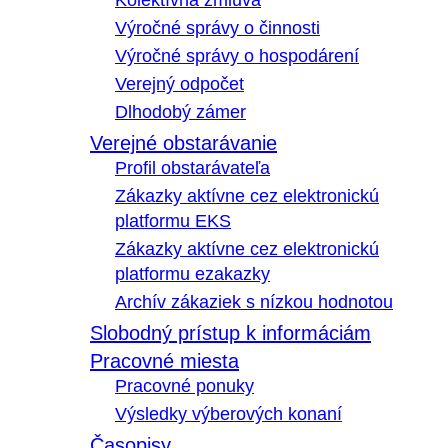
Kolektívna zmluva
Výročné správy o činnosti
Výročné správy o hospodárení
Verejný odpočet
Dlhodobý zámer
Verejné obstarávanie
Profil obstarávateľa
Zákazky aktívne cez elektronickú
platformu EKS
Zákazky aktívne cez elektronickú
platformu ezakazky
Archív zákaziek s nízkou hodnotou
Slobodný prístup k informáciám
Pracovné miesta
Pracovné ponuky
Výsledky výberových konaní
Časopisy