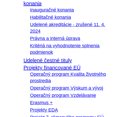
konania
Inauguračné konania
Habilitačné konania
Udelené akreditácie - zrušené 11. 4.
2024
Právna a interná úprava
Kritériá na vyhodnotenie splnenia
podmienok
Udelené čestné tituly
Projekty financované EÚ
Operačný program Kvalita životného
prostredia
Operačný program Výskum a vývoj
Operačný program Vzdelávanie
Erasmus +
Projekty EDA