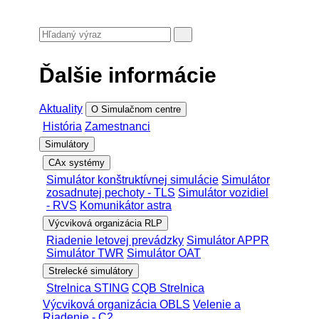
Ďalšie informácie
Aktuality
O Simulačnom centre
História
Zamestnanci
Simulátory
CAx systémy
Simulátor konštruktívnej simulácie
Simulátor
zosadnutej pechoty - TLS
Simulátor vozidiel
- RVS
Komunikátor astra
Výcviková organizácia RLP
Riadenie letovej prevádzky
Simulátor APPR
Simulátor TWR
Simulátor OAT
Strelecké simulátory
Strelnica STING
CQB Strelnica
Výcviková organizácia OBLS
Velenie a
Riadenie - C2