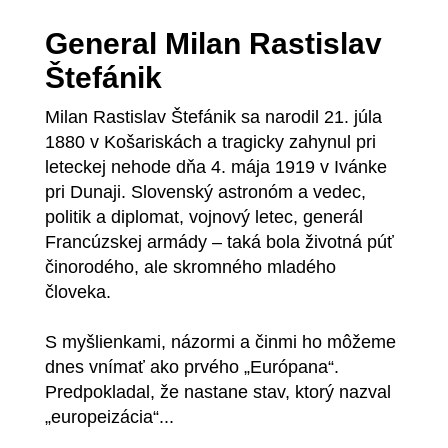
General Milan Rastislav
Štefánik
Milan Rastislav Štefánik sa narodil 21. júla
1880 v Košariskách a tragicky zahynul pri
leteckej nehode dňa 4. mája 1919 v Ivánke
pri Dunaji. Slovenský astronóm a vedec,
politik a diplomat, vojnový letec, generál
Francúzskej armády – taká bola životná púť
činorodého, ale skromného mladého
človeka.
S myšlienkami, názormi a činmi ho môžeme
dnes vnímať ako prvého „Európana“.
Predpokladal, že nastane stav, ktorý nazval
„europeizácia“...