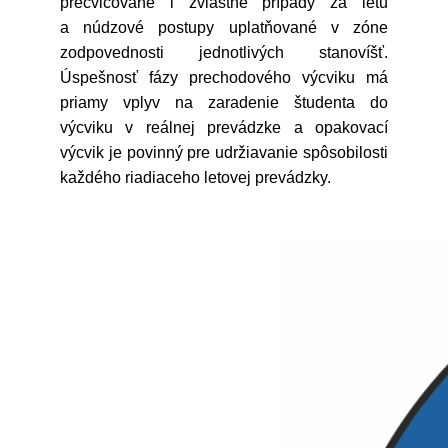
precvičované i zvláštne prípady za letu
a núdzové postupy uplatňované v zóne
zodpovednosti jednotlivých stanovíšť.
Úspešnosť fázy prechodového výcviku má
priamy vplyv na zaradenie študenta do
výcviku v reálnej prevádzke a opakovací
výcvik je povinný pre udržiavanie spôsobilosti
každého riadiaceho letovej prevádzky.