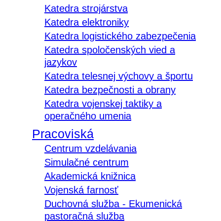
Katedra strojárstva
Katedra elektroniky
Katedra logistického zabezpečenia
Katedra spoločenských vied a
jazykov
Katedra telesnej výchovy a športu
Katedra bezpečnosti a obrany
Katedra vojenskej taktiky a
operačného umenia
Pracoviská
Centrum vzdelávania
Simulačné centrum
Akademická knižnica
Vojenská farnosť
Duchovná služba - Ekumenická
pastoračná služba