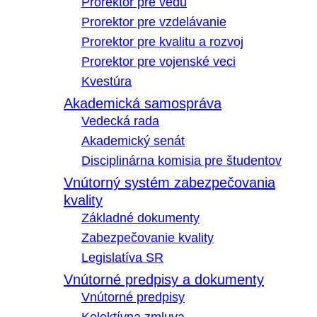
Prorektor pre vedu
Prorektor pre vzdelávanie
Prorektor pre kvalitu a rozvoj
Prorektor pre vojenské veci
Kvestúra
Akademická samospráva
Vedecká rada
Akademický senát
Disciplinárna komisia pre študentov
Vnútorný systém zabezpečovania
kvality
Základné dokumenty
Zabezpečovanie kvality
Legislatíva SR
Vnútorné predpisy a dokumenty
Vnútorné predpisy