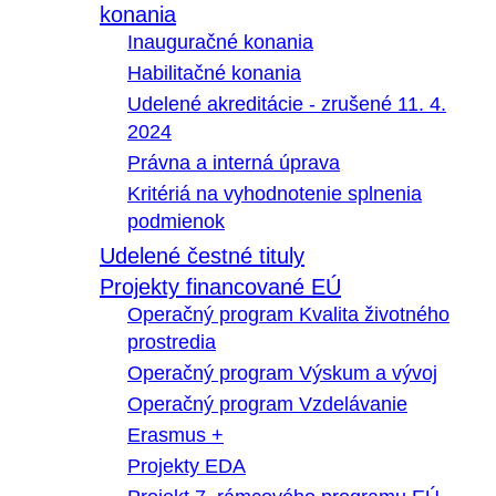
konania
Inauguračné konania
Habilitačné konania
Udelené akreditácie - zrušené 11. 4.
2024
Právna a interná úprava
Kritériá na vyhodnotenie splnenia
podmienok
Udelené čestné tituly
Projekty financované EÚ
Operačný program Kvalita životného
prostredia
Operačný program Výskum a vývoj
Operačný program Vzdelávanie
Erasmus +
Projekty EDA