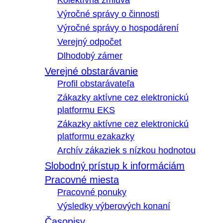
Kolektívna zmluva
Výročné správy o činnosti
Výročné správy o hospodárení
Verejný odpočet
Dlhodobý zámer
Verejné obstarávanie
Profil obstarávateľa
Zákazky aktívne cez elektronickú
platformu EKS
Zákazky aktívne cez elektronickú
platformu ezakazky
Archív zákaziek s nízkou hodnotou
Slobodný prístup k informáciám
Pracovné miesta
Pracovné ponuky
Výsledky výberových konaní
Časopisy