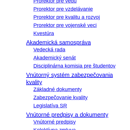
Prorektor pre vedu
Prorektor pre vzdelávanie
Prorektor pre kvalitu a rozvoj
Prorektor pre vojenské veci
Kvestúra
Akademická samospráva
Vedecká rada
Akademický senát
Disciplinárna komisia pre študentov
Vnútorný systém zabezpečovania
kvality
Základné dokumenty
Zabezpečovanie kvality
Legislatíva SR
Vnútorné predpisy a dokumenty
Vnútorné predpisy