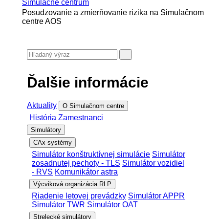
Simulačné centrum
Posudzovanie a zmierňovanie rizika na Simulačnom
centre AOS
Ďalšie informácie
Aktuality
O Simulačnom centre
História
Zamestnanci
Simulátory
CAx systémy
Simulátor konštruktívnej simulácie
Simulátor
zosadnutej pechoty - TLS
Simulátor vozidiel
- RVS
Komunikátor astra
Výcviková organizácia RLP
Riadenie letovej prevádzky
Simulátor APPR
Simulátor TWR
Simulátor OAT
Strelecké simulátory