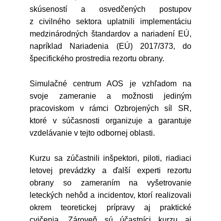
skúseností a osvedčených postupov
z civilného sektora uplatnili implementáciu
medzinárodných štandardov a nariadení EÚ,
napríklad Nariadenia (EÚ) 2017/373, do
špecifického prostredia rezortu obrany.
Simulačné centrum AOS je vzhľadom na
svoje zameranie a možnosti jediným
pracoviskom v rámci Ozbrojených síl SR,
ktoré v súčasnosti organizuje a garantuje
vzdelávanie v tejto odbornej oblasti.
Kurzu sa zúčastnili inšpektori, piloti, riadiaci
letovej prevádzky a ďalší experti rezortu
obrany so zameraním na vyšetrovanie
leteckých nehôd a incidentov, ktorí realizovali
okrem teoretickej prípravy aj praktické
cvičenia. Zároveň sú účastníci kurzu aj