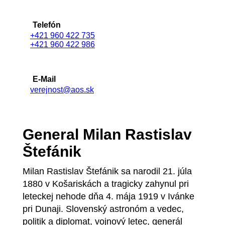
Telefón
+421 960 422 735
+421 960 422 986
E-Mail
verejnost@aos.sk
General Milan Rastislav
Štefánik
Milan Rastislav Štefánik sa narodil 21. júla
1880 v Košariskách a tragicky zahynul pri
leteckej nehode dňa 4. mája 1919 v Ivánke
pri Dunaji. Slovenský astronóm a vedec,
politik a diplomat, vojnový letec, generál