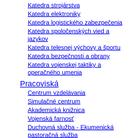
Katedra strojárstva
Katedra elektroniky
Katedra logistického zabezpečenia
Katedra spoločenských vied a
jazykov
Katedra telesnej výchovy a športu
Katedra bezpečnosti a obrany
Katedra vojenskej taktiky a
operačného umenia
Pracoviská
Centrum vzdelávania
Simulačné centrum
Akademická knižnica
Vojenská farnosť
Duchovná služba - Ekumenická
pastoračná služba