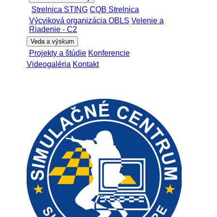
Strelnica STING
CQB Strelnica
Výcviková organizácia OBLS
Velenie a
Riadenie - C2
Veda a výskum
Projekty a štúdie
Konferencie
Videogaléria
Kontakt