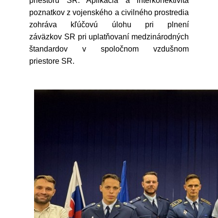
priestoru SR. Aplikácia a interkonektivita
poznatkov z vojenského a civilného prostredia
zohráva kľúčovú úlohu pri plnení
záväzkov SR pri uplatňovaní medzinárodných
štandardov v spoločnom vzdušnom
priestore SR.