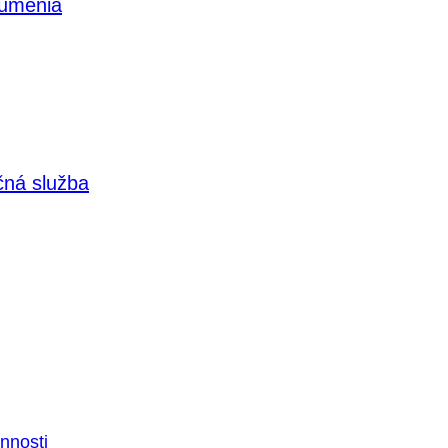
 umenia
čná služba
nnosti