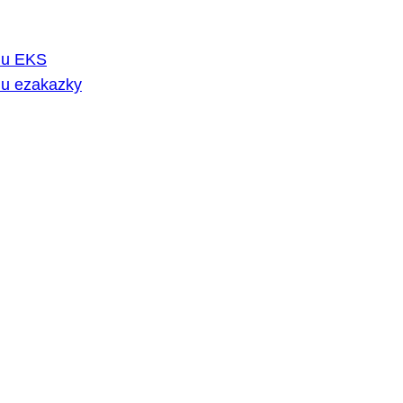
rmu EKS
mu ezakazky