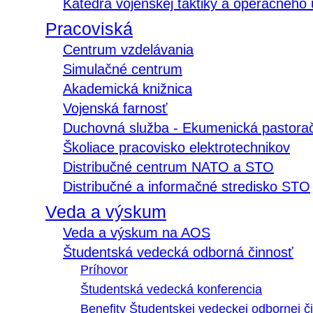
Katedra vojenskej taktiky a operačného
Pracoviská
Centrum vzdelávania
Simulačné centrum
Akademická knižnica
Vojenská farnosť
Duchovná služba - Ekumenická pastora
Školiace pracovisko elektrotechnikov
Distribučné centrum NATO a STO
Distribučné a informačné stredisko STO
Veda a výskum
Veda a výskum na AOS
Študentská vedecká odborná činnosť
Príhovor
Študentská vedecká konferencia
Benefity Študentskej vedeckej odbornej či