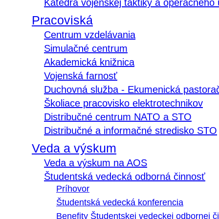
Katedra vojenskej taktiky a operačného
Pracoviská
Centrum vzdelávania
Simulačné centrum
Akademická knižnica
Vojenská farnosť
Duchovná služba - Ekumenická pastora
Školiace pracovisko elektrotechnikov
Distribučné centrum NATO a STO
Distribučné a informačné stredisko STO
Veda a výskum
Veda a výskum na AOS
Študentská vedecká odborná činnosť
Príhovor
Študentská vedecká konferencia
Benefity Študentskej vedeckej odbornej či