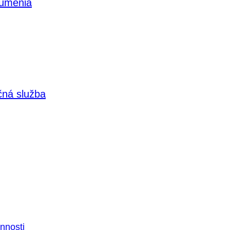
 umenia
čná služba
nnosti