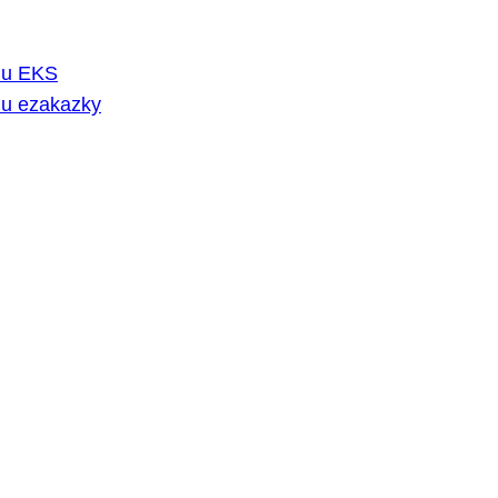
rmu EKS
mu ezakazky