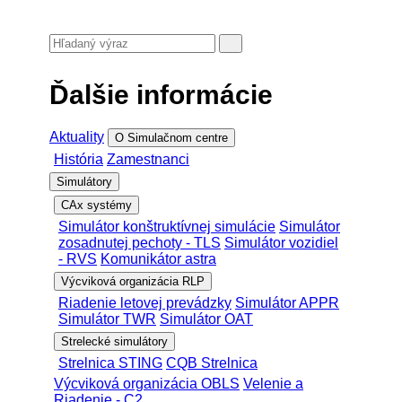
Ďalšie informácie
Aktuality
O Simulačnom centre
História
Zamestnanci
Simulátory
CAx systémy
Simulátor konštruktívnej simulácie
Simulátor
zosadnutej pechoty - TLS
Simulátor vozidiel
- RVS
Komunikátor astra
Výcviková organizácia RLP
Riadenie letovej prevádzky
Simulátor APPR
Simulátor TWR
Simulátor OAT
Strelecké simulátory
Strelnica STING
CQB Strelnica
Výcviková organizácia OBLS
Velenie a
Riadenie - C2