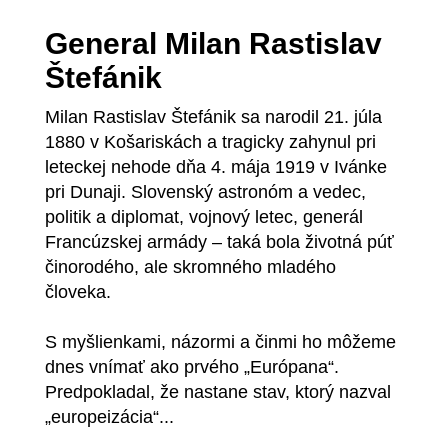
General Milan Rastislav
Štefánik
Milan Rastislav Štefánik sa narodil 21. júla
1880 v Košariskách a tragicky zahynul pri
leteckej nehode dňa 4. mája 1919 v Ivánke
pri Dunaji. Slovenský astronóm a vedec,
politik a diplomat, vojnový letec, generál
Francúzskej armády – taká bola životná púť
činorodého, ale skromného mladého
človeka.
S myšlienkami, názormi a činmi ho môžeme
dnes vnímať ako prvého „Európana“.
Predpokladal, že nastane stav, ktorý nazval
„europeizácia“...