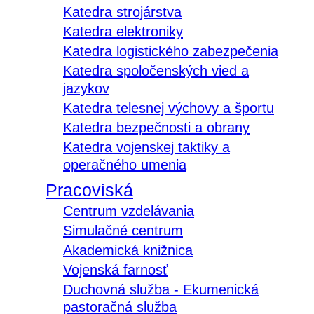
Katedra strojárstva
Katedra elektroniky
Katedra logistického zabezpečenia
Katedra spoločenských vied a
jazykov
Katedra telesnej výchovy a športu
Katedra bezpečnosti a obrany
Katedra vojenskej taktiky a
operačného umenia
Pracoviská
Centrum vzdelávania
Simulačné centrum
Akademická knižnica
Vojenská farnosť
Duchovná služba - Ekumenická
pastoračná služba