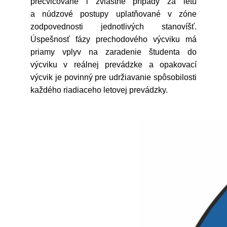
precvičované i zvláštne prípady za letu
a núdzové postupy uplatňované v zóne
zodpovednosti jednotlivých stanovíšť.
Úspešnosť fázy prechodového výcviku má
priamy vplyv na zaradenie študenta do
výcviku v reálnej prevádzke a opakovací
výcvik je povinný pre udržiavanie spôsobilosti
každého riadiaceho letovej prevádzky.