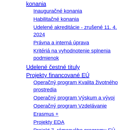
konania
Inauguračné konania
Habilitačné konania
Udelené akreditácie - zrušené 11. 4.
2024
Právna a interná úprava
Kritériá na vyhodnotenie splnenia
podmienok
Udelené čestné tituly
Projekty financované EÚ
Operačný program Kvalita životného
prostredia
Operačný program Výskum a vývoj
Operačný program Vzdelávanie
Erasmus +
Projekty EDA