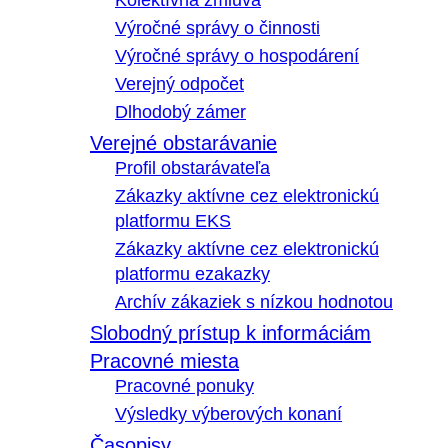
Kolektívna zmluva
Výročné správy o činnosti
Výročné správy o hospodárení
Verejný odpočet
Dlhodobý zámer
Verejné obstarávanie
Profil obstarávateľa
Zákazky aktívne cez elektronickú
platformu EKS
Zákazky aktívne cez elektronickú
platformu ezakazky
Archív zákaziek s nízkou hodnotou
Slobodný prístup k informáciám
Pracovné miesta
Pracovné ponuky
Výsledky výberových konaní
Časopisy