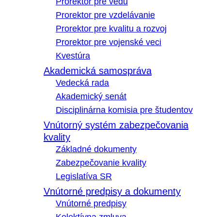
Prorektor pre vedu
Prorektor pre vzdelávanie
Prorektor pre kvalitu a rozvoj
Prorektor pre vojenské veci
Kvestúra
Akademická samospráva
Vedecká rada
Akademický senát
Disciplinárna komisia pre študentov
Vnútorný systém zabezpečovania
kvality
Základné dokumenty
Zabezpečovanie kvality
Legislatíva SR
Vnútorné predpisy a dokumenty
Vnútorné predpisy