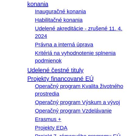
konania
Inauguračné konania
Habilitačné konania
Udelené akreditácie - zrušené 11. 4.
2024
Právna a interná úprava
Kritériá na vyhodnotenie splnenia
podmienok
Udelené čestné tituly
Projekty financované EÚ
Operačný program Kvalita životného
prostredia
Operačný program Výskum a vývoj
Operačný program Vzdelávanie
Erasmus +
Projekty EDA