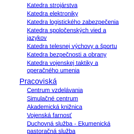
Katedra strojárstva
Katedra elektroniky
Katedra logistického zabezpečenia
Katedra spoločenských vied a
jazykov
Katedra telesnej výchovy a športu
Katedra bezpečnosti a obrany
Katedra vojenskej taktiky a
operačného umenia
Pracoviská
Centrum vzdelávania
Simulačné centrum
Akademická knižnica
Vojenská farnosť
Duchovná služba - Ekumenická
pastoračná služba