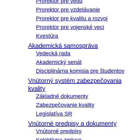
Prorektor pre vedu
Prorektor pre vzdelávanie
Prorektor pre kvalitu a rozvoj
Prorektor pre vojenské veci
Kvestúra
Akademická samospráva
Vedecká rada
Akademický senát
Disciplinárna komisia pre študentov
Vnútorný systém zabezpečovania
kvality
Základné dokumenty
Zabezpečovanie kvality
Legislatíva SR
Vnútorné predpisy a dokumenty
Vnútorné predpisy