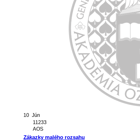
10
Jún
11233
AOS
Zákazky malého rozsahu