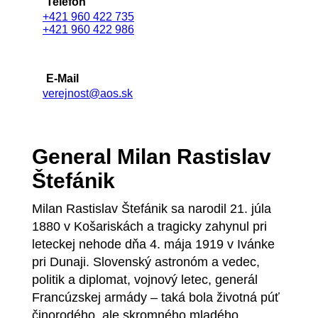
Telefón
+421 960 422 735
+421 960 422 986
E-Mail
verejnost@aos.sk
General Milan Rastislav
Štefánik
Milan Rastislav Štefánik sa narodil 21. júla
1880 v Košariskách a tragicky zahynul pri
leteckej nehode dňa 4. mája 1919 v Ivánke
pri Dunaji. Slovenský astronóm a vedec,
politik a diplomat, vojnový letec, generál
Francúzskej armády – taká bola životná púť
činorodého, ale skromného mladého