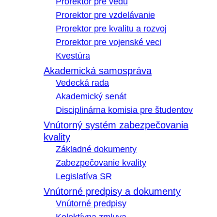
Prorektor pre vedu
Prorektor pre vzdelávanie
Prorektor pre kvalitu a rozvoj
Prorektor pre vojenské veci
Kvestúra
Akademická samospráva
Vedecká rada
Akademický senát
Disciplinárna komisia pre študentov
Vnútorný systém zabezpečovania
kvality
Základné dokumenty
Zabezpečovanie kvality
Legislatíva SR
Vnútorné predpisy a dokumenty
Vnútorné predpisy