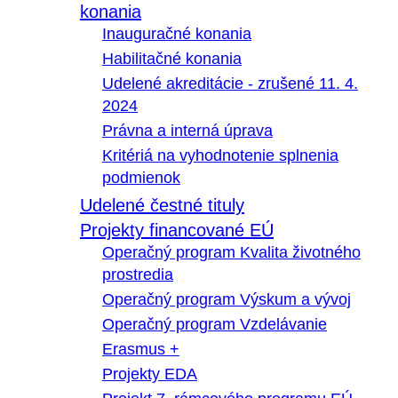
konania
Inauguračné konania
Habilitačné konania
Udelené akreditácie - zrušené 11. 4.
2024
Právna a interná úprava
Kritériá na vyhodnotenie splnenia
podmienok
Udelené čestné tituly
Projekty financované EÚ
Operačný program Kvalita životného
prostredia
Operačný program Výskum a vývoj
Operačný program Vzdelávanie
Erasmus +
Projekty EDA