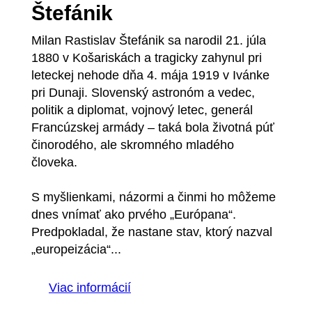
Štefánik
Milan Rastislav Štefánik sa narodil 21. júla
1880 v Košariskách a tragicky zahynul pri
leteckej nehode dňa 4. mája 1919 v Ivánke
pri Dunaji. Slovenský astronóm a vedec,
politik a diplomat, vojnový letec, generál
Francúzskej armády – taká bola životná púť
činorodého, ale skromného mladého
človeka.
S myšlienkami, názormi a činmi ho môžeme
dnes vnímať ako prvého „Európana“.
Predpokladal, že nastane stav, ktorý nazval
„europeizácia“...
Viac informácií