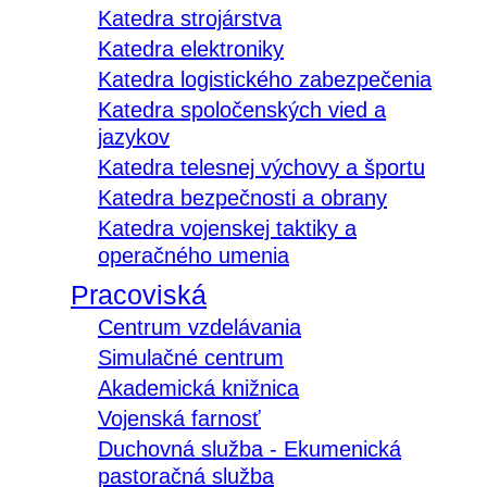
Katedra strojárstva
Katedra elektroniky
Katedra logistického zabezpečenia
Katedra spoločenských vied a
jazykov
Katedra telesnej výchovy a športu
Katedra bezpečnosti a obrany
Katedra vojenskej taktiky a
operačného umenia
Pracoviská
Centrum vzdelávania
Simulačné centrum
Akademická knižnica
Vojenská farnosť
Duchovná služba - Ekumenická
pastoračná služba