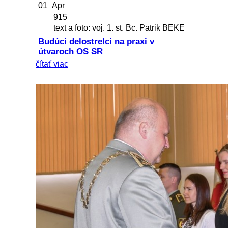
01
Apr
915
text a foto: voj. 1. st. Bc. Patrik BEKE
Budúci delostrelci na praxi v
útvaroch OS SR
čítať viac