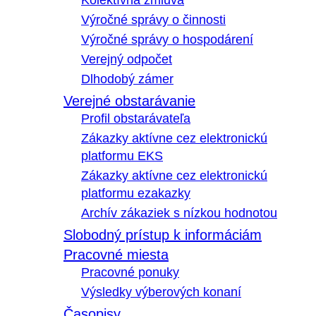
Kolektívna zmluva
Výročné správy o činnosti
Výročné správy o hospodárení
Verejný odpočet
Dlhodobý zámer
Verejné obstarávanie
Profil obstarávateľa
Zákazky aktívne cez elektronickú
platformu EKS
Zákazky aktívne cez elektronickú
platformu ezakazky
Archív zákaziek s nízkou hodnotou
Slobodný prístup k informáciám
Pracovné miesta
Pracovné ponuky
Výsledky výberových konaní
Časopisy