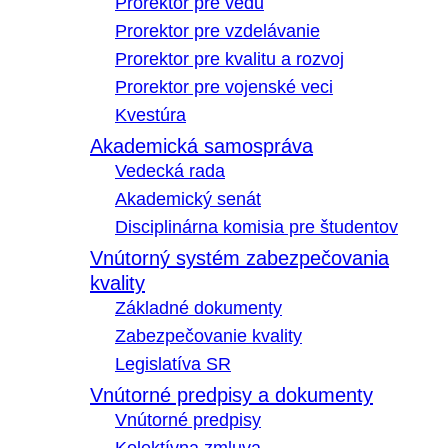
Prorektor pre vedu
Prorektor pre vzdelávanie
Prorektor pre kvalitu a rozvoj
Prorektor pre vojenské veci
Kvestúra
Akademická samospráva
Vedecká rada
Akademický senát
Disciplinárna komisia pre študentov
Vnútorný systém zabezpečovania
kvality
Základné dokumenty
Zabezpečovanie kvality
Legislatíva SR
Vnútorné predpisy a dokumenty
Vnútorné predpisy