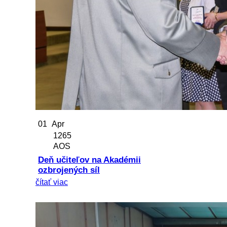
01
Apr
1265
AOS
Deň učiteľov na Akadémii
ozbrojených síl
čítať viac