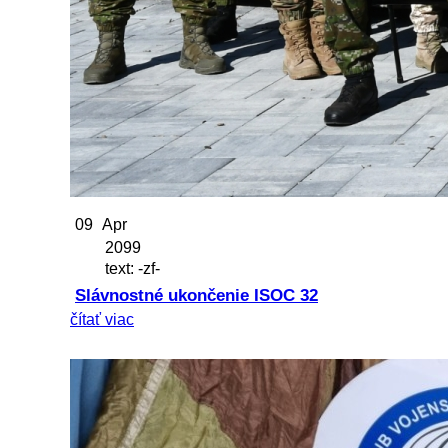
09
Apr
2099
text: -zf-
Slávnostné ukončenie ISOC 32
čítať viac