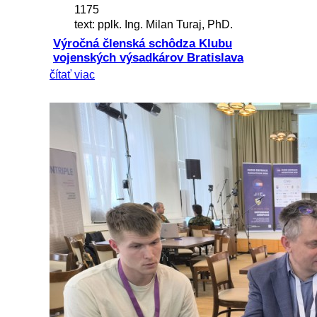
1175
text: pplk. Ing. Milan Turaj, PhD.
Výročná členská schôdza Klubu
vojenských výsadkárov Bratislava
čítať viac