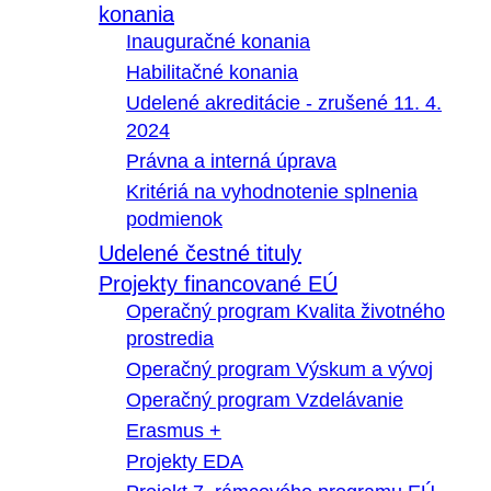
konania
Inauguračné konania
Habilitačné konania
Udelené akreditácie - zrušené 11. 4.
2024
Právna a interná úprava
Kritériá na vyhodnotenie splnenia
podmienok
Udelené čestné tituly
Projekty financované EÚ
Operačný program Kvalita životného
prostredia
Operačný program Výskum a vývoj
Operačný program Vzdelávanie
Erasmus +
Projekty EDA