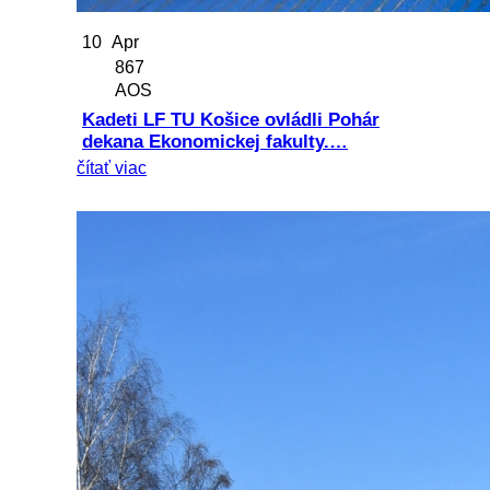
10
Apr
867
AOS
Kadeti LF TU Košice ovládli Pohár
dekana Ekonomickej fakulty.…
čítať viac