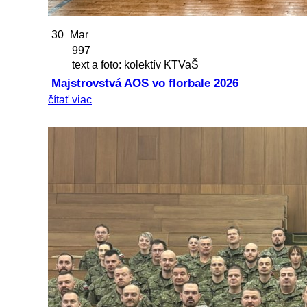
30
Mar
997
text a foto: kolektív KTVaŠ
Majstrovstvá AOS vo florbale 2026
čítať viac