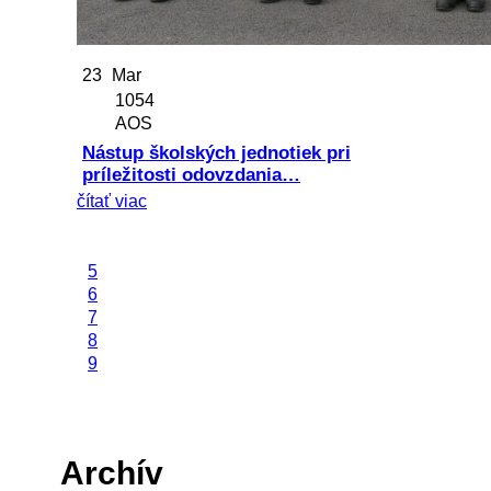
23
Mar
1054
AOS
Nástup školských jednotiek pri
príležitosti odovzdania…
čítať viac
5
6
7
8
9
Archív