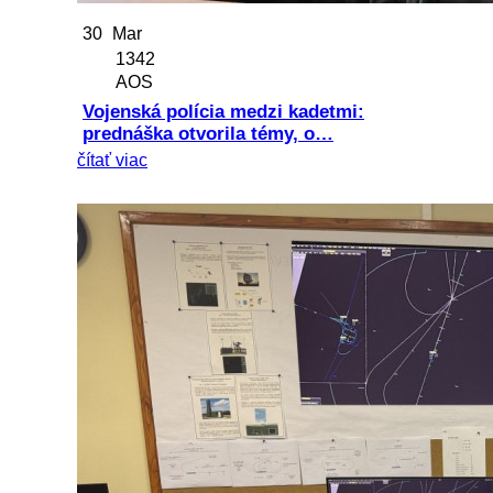
30
Mar
1342
AOS
Vojenská polícia medzi kadetmi:
prednáška otvorila témy, o…
čítať viac