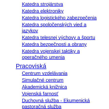
Katedra strojárstva
Katedra elektroniky
Katedra logistického zabezpečenia
Katedra spoločenských vied a
jazykov
Katedra telesnej výchovy a športu
Katedra bezpečnosti a obrany
Katedra vojenskej taktiky a
operačného umenia
Pracoviská
Centrum vzdelávania
Simulačné centrum
Akademická knižnica
Vojenská farnosť
Duchovná služba - Ekumenická
pastoračná služba