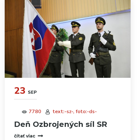
23
SEP
7780
text:-sz-, foto:-ds-
Deň Ozbrojených síl SR
čítať viac