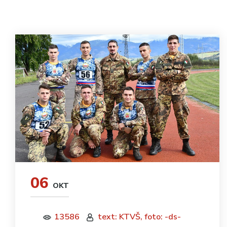
06
OKT
13586
text: KTVŠ, foto: -ds-