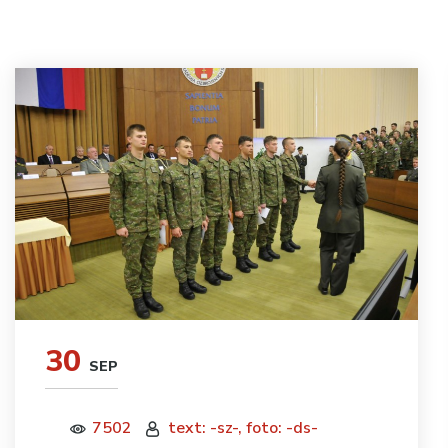
30
SEP
7502
text: -sz-, foto: -ds-