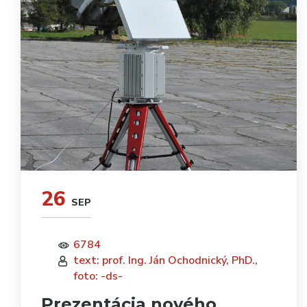
26
SEP
6784
text: prof. Ing. Ján Ochodnický, PhD.,
foto: -ds-
Prezentácia nového