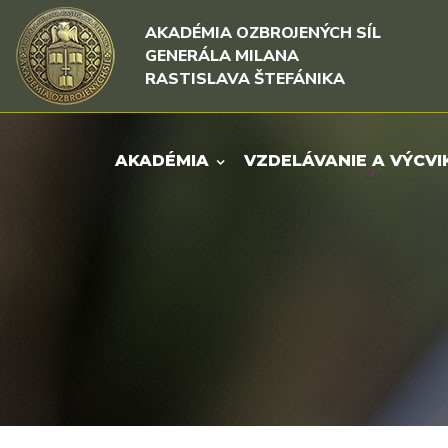
Rovno na obsah
Rovno na menu
AKADÉMIA OZBROJENÝCH SÍL
GENERÁLA MILANA
RASTISLAVA ŠTEFÁNIKA
AKADÉMIA
VZDELÁVANIE A VÝCVI