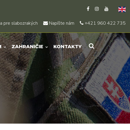
a pre slabozrakých
Napíšte nám
+421 960 422 735
M
ZAHRANIČIE
KONTAKTY