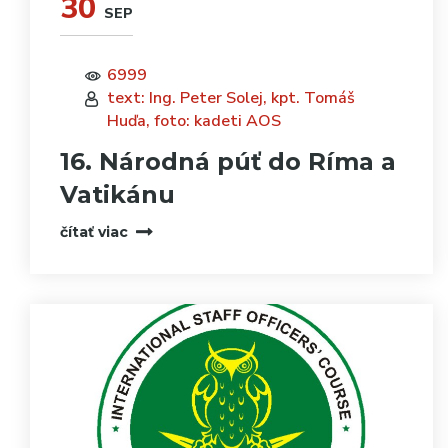
30
SEP
6999
text: Ing. Peter Solej, kpt. Tomáš
Huďa, foto: kadeti AOS
16. Národná púť do Ríma a
Vatikánu
čítať viac