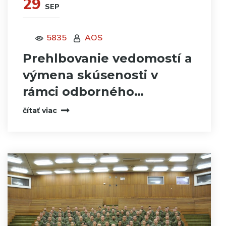
29
SEP
5835
AOS
Prehlbovanie vedomostí a
výmena skúsenosti v
rámci odborného…
čítať viac