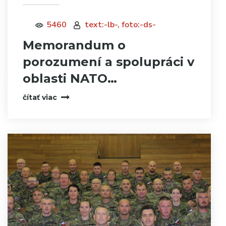
5460
text:-lb-, foto:-ds-
Memorandum o
porozumení a spolupráci v
oblasti NATO…
čítať viac