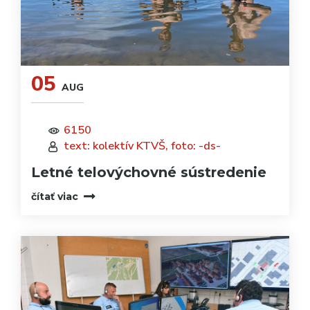
05
AUG
6150
text: kolektív KTVŠ, foto: -ds-
Letné telovýchovné sústredenie
čítať viac