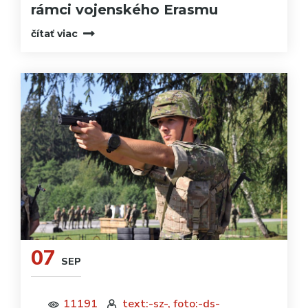
rámci vojenského Erasmu
čítať viac
07
SEP
11191
text:-sz-, foto:-ds-