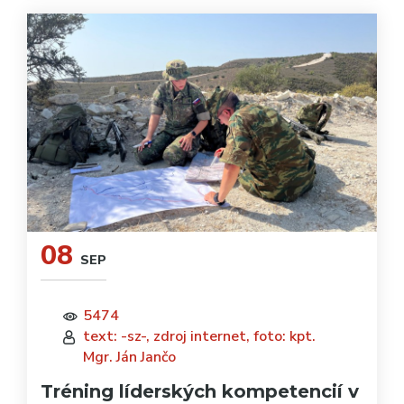
08
SEP
5474
text: -sz-, zdroj internet, foto: kpt.
Mgr. Ján Jančo
Tréning líderských kompetencií v