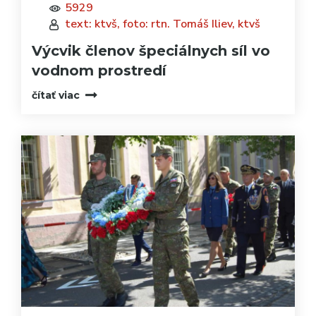
5929
text: ktvš, foto: rtn. Tomáš Iliev, ktvš
Výcvik členov špeciálnych síl vo
vodnom prostredí
čítať viac