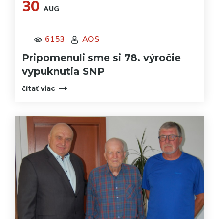
30
AUG
6153
AOS
Pripomenuli sme si 78. výročie
vypuknutia SNP
čítať viac