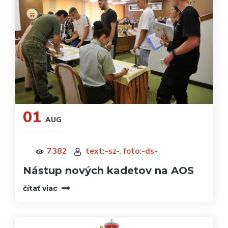
01
AUG
7382
text:-sz-, foto:-ds-
Nástup nových kadetov na AOS
čítať viac