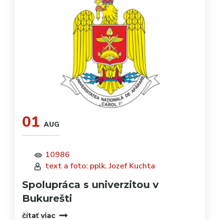
01
AUG
10986
text a foto: pplk. Jozef Kuchta
Spolupráca s univerzitou v
Bukurešti
čítať viac