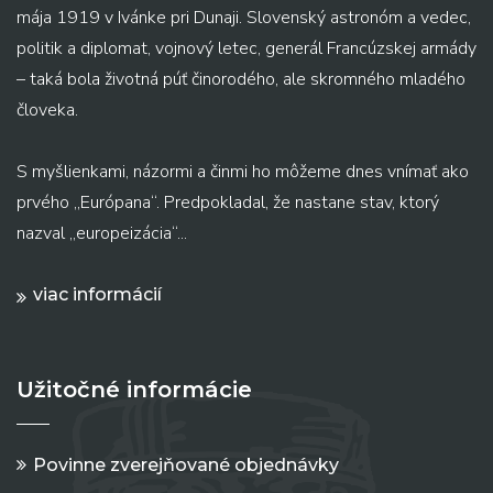
mája 1919 v Ivánke pri Dunaji. Slovenský astronóm a vedec,
politik a diplomat, vojnový letec, generál Francúzskej armády
– taká bola životná púť činorodého, ale skromného mladého
človeka.
S myšlienkami, názormi a činmi ho môžeme dnes vnímať ako
prvého „Európana“. Predpokladal, že nastane stav, ktorý
nazval „europeizácia“...
viac informácií
Užitočné informácie
Povinne zverejňované objednávky