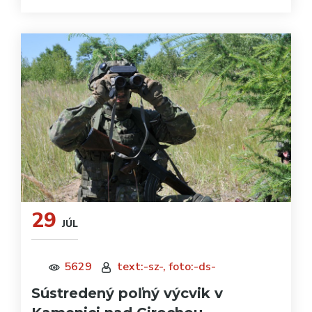
29
JÚL
5629
text:-sz-, foto:-ds-
Sústredený poľný výcvik v