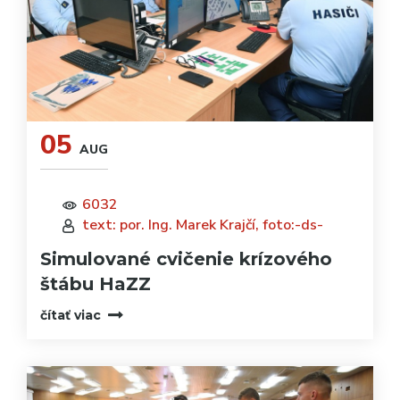
05
AUG
6032
text: por. Ing. Marek Krajčí, foto:-ds-
Simulované cvičenie krízového
štábu HaZZ
čítať viac