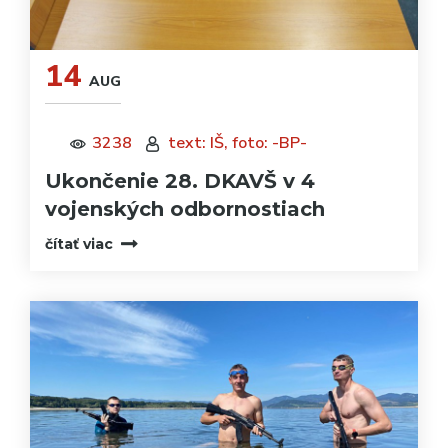
14
AUG
3238
text: IŠ, foto: -BP-
Ukončenie 28. DKAVŠ v 4
vojenských odbornostiach
čítať viac