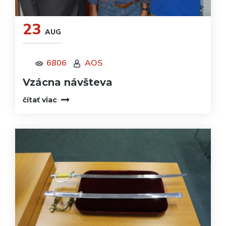
23
AUG
6806
AOS
Vzácna návšteva
čítať viac