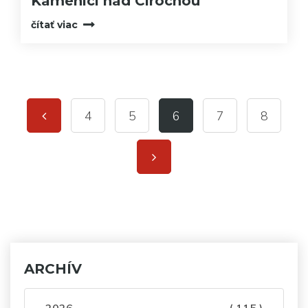
Kamenici nad Cirochou
čítať viac
4
5
6
7
8
ARCHÍV