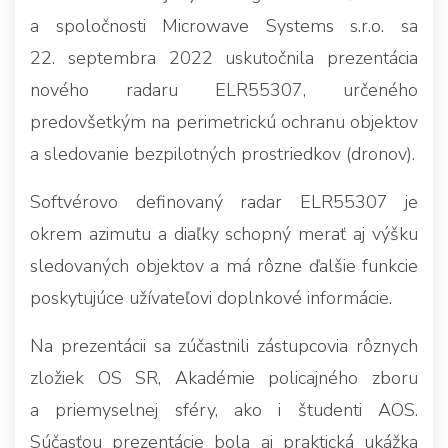
a spoločnosti Microwave Systems s.r.o. sa
22. septembra 2022 uskutočnila prezentácia
nového radaru ELR55307, určeného
predovšetkým na perimetrickú ochranu objektov
a sledovanie bezpilotných prostriedkov (dronov).
Softvérovo definovaný radar ELR55307 je
okrem azimutu a diaľky schopný merať aj výšku
sledovaných objektov a má rôzne ďalšie funkcie
poskytujúce užívateľovi doplnkové informácie.
Na prezentácii sa zúčastnili zástupcovia rôznych
zložiek OS SR, Akadémie policajného zboru
a priemyselnej sféry, ako i študenti AOS.
Súčasťou prezentácie bola aj praktická ukážka