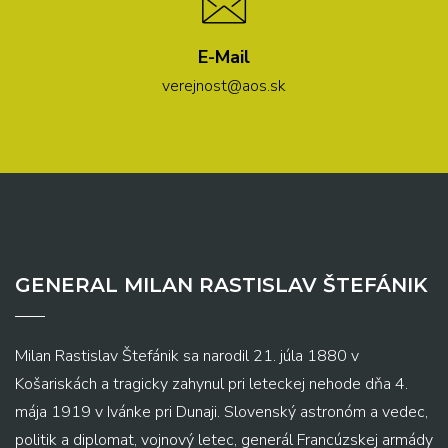
E-Mail
verejnost@aos.sk
GENERAL MILAN RASTISLAV ŠTEFÁNIK
Milan Rastislav Štefánik sa narodil 21. júla 1880 v
Košariskách a tragicky zahynul pri leteckej nehode dňa 4.
mája 1919 v Ivánke pri Dunaji. Slovenský astronóm a vedec,
politik a diplomat, vojnový letec, generál Francúzskej armády