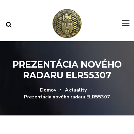
Rovno na obsah
Rovno na menu
PREZENTÁCIA NOVÉHO
RADARU ELR55307
Domov
Aktuality
Prezentácia nového radaru ELR55307