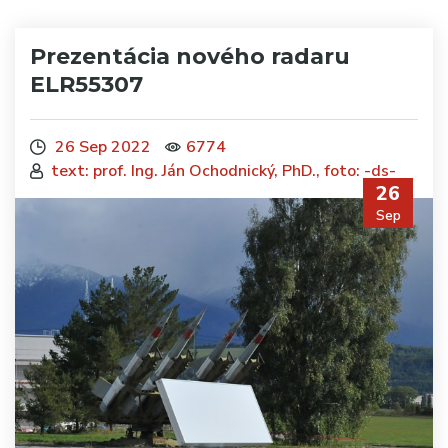
Prezentácia nového radaru
ELR55307
26 Sep 2022
6774
text: prof. Ing. Ján Ochodnický, PhD., foto: -ds-
26
Sep