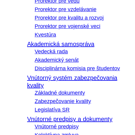
Prorektor pre vedu
Prorektor pre vzdelávanie
Prorektor pre kvalitu a rozvoj
Prorektor pre vojenské veci
Kvestúra
Akademická samospráva
Vedecká rada
Akademický senát
Disciplinárna komisia pre študentov
Vnútorný systém zabezpečovania
kvality
Základné dokumenty
Zabezpečovanie kvality
Legislatíva SR
Vnútorné predpisy a dokumenty
Vnútorné predpisy