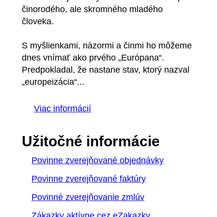
činorodého, ale skromného mladého
človeka.
S myšlienkami, názormi a činmi ho môžeme
dnes vnímať ako prvého „Európana“.
Predpokladal, že nastane stav, ktorý nazval
„europeizácia“...
Viac informácií
Užitočné informácie
Povinne zverejňované objednávky
Povinne zverejňované faktúry
Povinné zverejňovanie zmlúv
Zákazky aktívne cez eZakazky