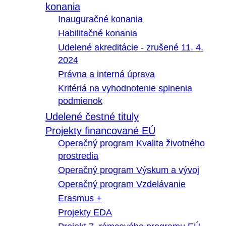
konania
Inauguračné konania
Habilitačné konania
Udelené akreditácie - zrušené 11. 4.
2024
Právna a interná úprava
Kritériá na vyhodnotenie splnenia
podmienok
Udelené čestné tituly
Projekty financované EÚ
Operačný program Kvalita životného
prostredia
Operačný program Výskum a vývoj
Operačný program Vzdelávanie
Erasmus +
Projekty EDA