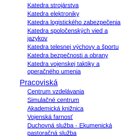
Katedra strojárstva
Katedra elektroniky
Katedra logistického zabezpečenia
Katedra spoločenských vied a
jazykov
Katedra telesnej výchovy a športu
Katedra bezpečnosti a obrany
Katedra vojenskej taktiky a
operačného umenia
Pracoviská
Centrum vzdelávania
Simulačné centrum
Akademická knižnica
Vojenská farnosť
Duchovná služba - Ekumenická
pastoračná služba