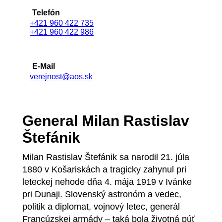
Telefón
+421 960 422 735
+421 960 422 986
E-Mail
verejnost@aos.sk
General Milan Rastislav
Štefánik
Milan Rastislav Štefánik sa narodil 21. júla
1880 v Košariskách a tragicky zahynul pri
leteckej nehode dňa 4. mája 1919 v Ivánke
pri Dunaji. Slovenský astronóm a vedec,
politik a diplomat, vojnový letec, generál
Francúzskej armády – taká bola životná púť