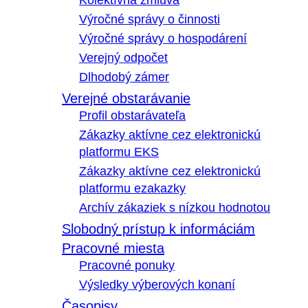
Kolektívna zmluva
Výročné správy o činnosti
Výročné správy o hospodárení
Verejný odpočet
Dlhodobý zámer
Verejné obstarávanie
Profil obstarávateľa
Zákazky aktívne cez elektronickú
platformu EKS
Zákazky aktívne cez elektronickú
platformu ezakazky
Archív zákaziek s nízkou hodnotou
Slobodný prístup k informáciám
Pracovné miesta
Pracovné ponuky
Výsledky výberových konaní
Časopisy