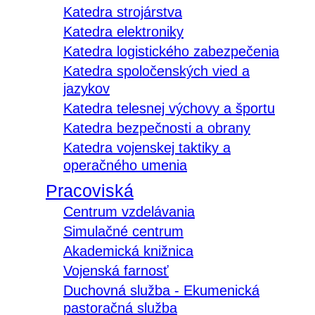
Katedra strojárstva
Katedra elektroniky
Katedra logistického zabezpečenia
Katedra spoločenských vied a
jazykov
Katedra telesnej výchovy a športu
Katedra bezpečnosti a obrany
Katedra vojenskej taktiky a
operačného umenia
Pracoviská
Centrum vzdelávania
Simulačné centrum
Akademická knižnica
Vojenská farnosť
Duchovná služba - Ekumenická
pastoračná služba