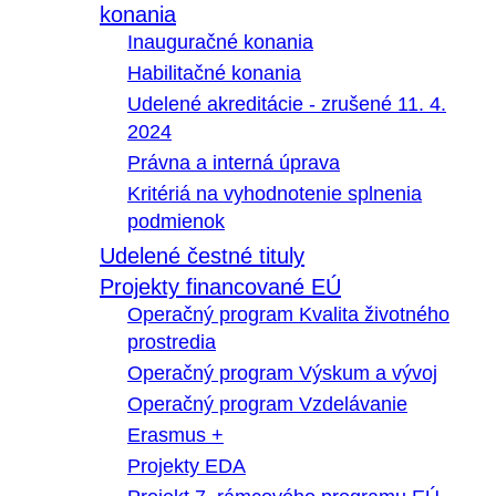
konania
Inauguračné konania
Habilitačné konania
Udelené akreditácie - zrušené 11. 4.
2024
Právna a interná úprava
Kritériá na vyhodnotenie splnenia
podmienok
Udelené čestné tituly
Projekty financované EÚ
Operačný program Kvalita životného
prostredia
Operačný program Výskum a vývoj
Operačný program Vzdelávanie
Erasmus +
Projekty EDA