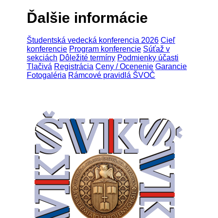
Ďalšie informácie
Študentská vedecká konferencia 2026
Cieľ
konferencie
Program konferencie
Súťaž v
sekciách
Dôležité termíny
Podmienky účasti
Tlačivá
Registrácia
Ceny / Ocenenie
Garancie
Fotogaléria
Rámcové pravidlá ŠVOČ