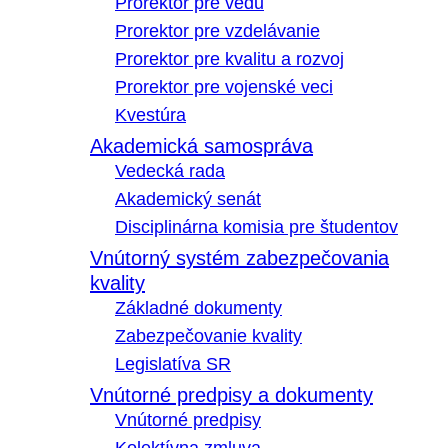
Prorektor pre vedu
Prorektor pre vzdelávanie
Prorektor pre kvalitu a rozvoj
Prorektor pre vojenské veci
Kvestúra
Akademická samospráva
Vedecká rada
Akademický senát
Disciplinárna komisia pre študentov
Vnútorný systém zabezpečovania
kvality
Základné dokumenty
Zabezpečovanie kvality
Legislatíva SR
Vnútorné predpisy a dokumenty
Vnútorné predpisy