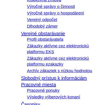
Kolektívna zmluva
Výročné správy o činnosti
Výročné správy o hospodárení
Verejný odpočet
Dlhodobý zámer
Verejné obstarávanie
Profil obstarávateľa
Zákazky aktívne cez elektronickú
platformu EKS
Zákazky aktívne cez elektronickú
platformu ezakazky
Archív zákaziek s nízkou hodnotou
Slobodný prístup k informáciám
Pracovné miesta
Pracovné ponuky
Výsledky výberových konaní
Časopisy