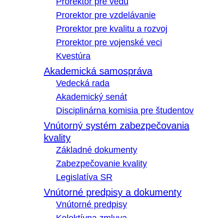
Prorektor pre vedu
Prorektor pre vzdelávanie
Prorektor pre kvalitu a rozvoj
Prorektor pre vojenské veci
Kvestúra
Akademická samospráva
Vedecká rada
Akademický senát
Disciplinárna komisia pre študentov
Vnútorný systém zabezpečovania
kvality
Základné dokumenty
Zabezpečovanie kvality
Legislatíva SR
Vnútorné predpisy a dokumenty
Vnútorné predpisy