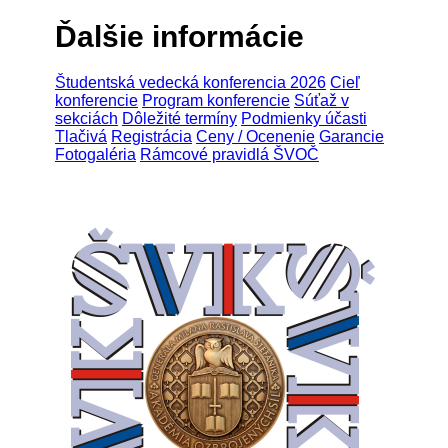
Ďalšie informácie
Študentská vedecká konferencia 2026
Cieľ
konferencie
Program konferencie
Súťaž v
sekciách
Dôležité termíny
Podmienky účasti
Tlačivá
Registrácia
Ceny / Ocenenie
Garancie
Fotogaléria
Rámcové pravidlá ŠVOČ