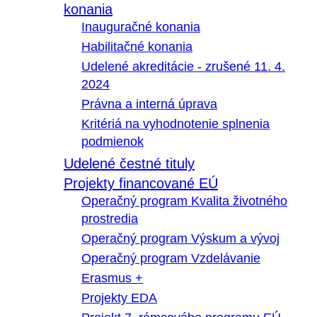
konania
Inauguračné konania
Habilitačné konania
Udelené akreditácie - zrušené 11. 4.
2024
Právna a interná úprava
Kritériá na vyhodnotenie splnenia
podmienok
Udelené čestné tituly
Projekty financované EÚ
Operačný program Kvalita životného
prostredia
Operačný program Výskum a vývoj
Operačný program Vzdelávanie
Erasmus +
Projekty EDA