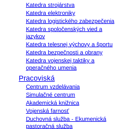
Katedra strojárstva
Katedra elektroniky
Katedra logistického zabezpečenia
Katedra spoločenských vied a
jazykov
Katedra telesnej výchovy a športu
Katedra bezpečnosti a obrany
Katedra vojenskej taktiky a
operačného umenia
Pracoviská
Centrum vzdelávania
Simulačné centrum
Akademická knižnica
Vojenská farnosť
Duchovná služba - Ekumenická
pastoračná služba