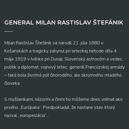
GENERAL MILAN RASTISLAV ŠTEFÁNIK
Milan Rastislav Štefánik sa narodil 21. júla 1880 v
Košariskách a tragicky zahynul pri leteckej nehode dňa 4.
mája 1919 v Ivánke pri Dunaji. Slovenský astronóm a vedec,
politik a diplomat, vojnový letec, generál Francúzskej armády
– taká bola životná púť činorodého, ale skromného mladého
človeka.
S myšlienkami, názormi a činmi ho môžeme dnes vnímať ako
prvého „Európana“. Predpokladal, že nastane stav, ktorý
nazval „europeizácia“...