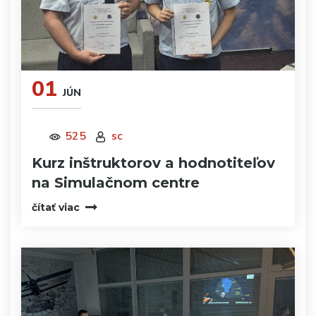
01
JÚN
525
sc
Kurz inštruktorov a hodnotiteľov
na Simulačnom centre
čítať viac