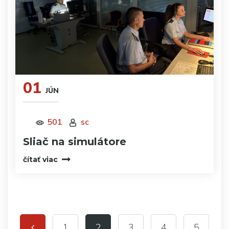
01
JÚN
501
sc
Sliač na simulátore
čítať viac
1
2
3
4
5