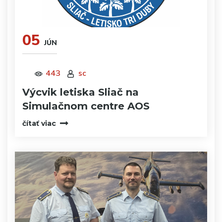
05
JÚN
443
sc
Výcvik letiska Sliač na
Simulačnom centre AOS
čítať viac