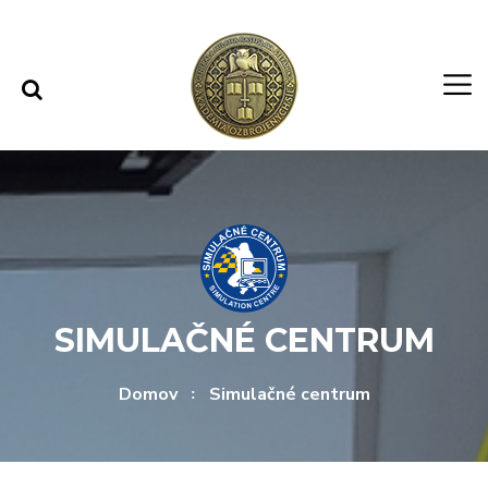
Rovno na obsah
Rovno na menu
SIMULAČNÉ CENTRUM
Domov
Simulačné centrum