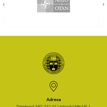
Adresa
Demänová 393, 031 01 Liptovský Mikuláš 1