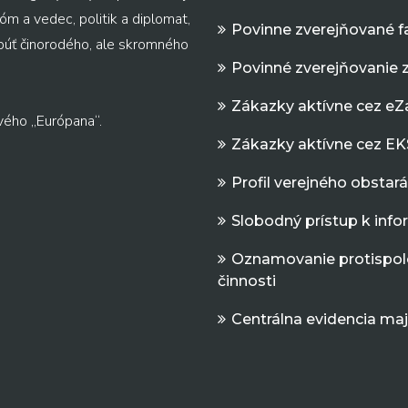
m a vedec, politik a diplomat,
Povinne zverejňované f
 púť činorodého, ale skromného
Povinné zverejňovanie 
Zákazky aktívne cez e
vého „Európana“.
Zákazky aktívne cez EK
Profil verejného obstar
Slobodný prístup k inf
Oznamovanie protispol
činnosti
Centrálna evidencia ma