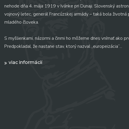
nehode dňa 4. mája 1919 v Ivánke pri Dunaji. Slovenský astronó
vojnový letec, generál Francúzskej armády – taká bola životná
mladého človeka.
S myšlienkami, názormi a činmi ho môžeme dnes vnímať ako pr
Predpokladal, že nastane stav, ktorý nazval „europeizácia“...
viac informácií