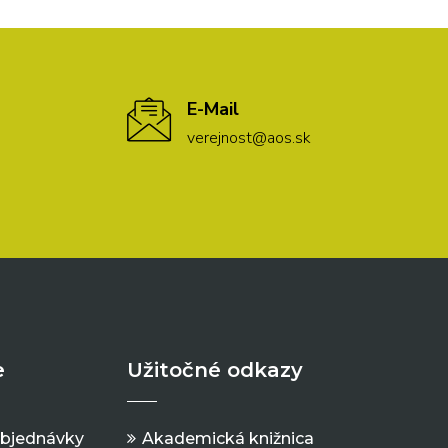
E-Mail
verejnost@aos.sk
e
Užitočné odkazy
objednávky
Akademická knižnica