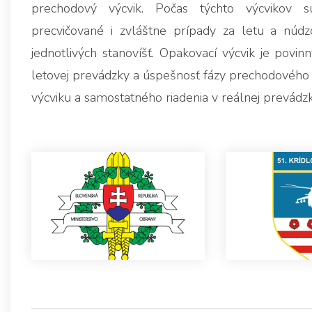
prechodový výcvik. Počas týchto výcvikov s
precvičované i zvláštne prípady za letu a núd
jednotlivých stanovíšť. Opakovací výcvik je povin
letovej prevádzky a úspešnosť fázy prechodového 
výcviku a samostatného riadenia v reálnej prevádzk