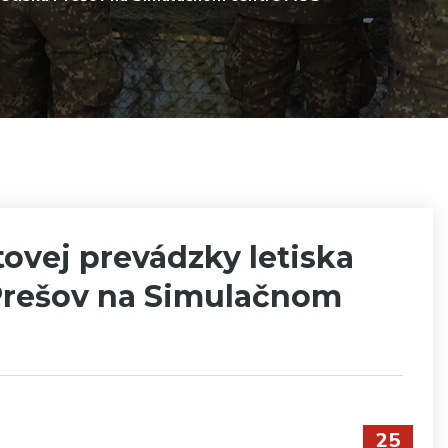
tovej prevádzky letiska
 Prešov na Simulačnom
25