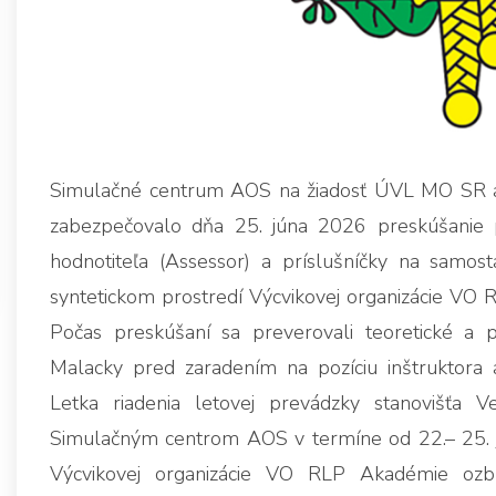
Simulačné centrum AOS na žiadosť ÚVL MO SR a L
zabezpečovalo dňa 25. júna 2026 preskúšanie prí
hodnotiteľa (Assessor) a príslušníčky na samost
syntetickom prostredí Výcvikovej organizácie VO R
Počas preskúšaní sa preverovali teoretické a pra
Malacky pred zaradením na pozíciu inštruktora 
Letka riadenia letovej prevádzky stanovišťa V
Simulačným centrom AOS v termíne od 22.– 25. j
Výcvikovej organizácie VO RLP Akadémie ozbr