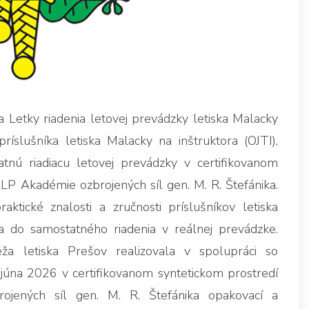
etky riadenia letovej prevádzky letiska Malacky
slušníka letiska Malacky na inštruktora (OJTI),
atnú riadiacu letovej prevádzky v certifikovanom
LP Akadémie ozbrojených síl gen. M. R. Štefánika.
ktické znalosti a zručnosti príslušníkov letiska
a do samostatného riadenia v reálnej prevádzke.
eža letiska Prešov realizovala v spolupráci so
úna 2026 v certifikovanom syntetickom prostredí
ojených síl gen. M. R. Štefánika opakovací a