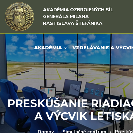
Rovno na obsah
Rovno na menu
AKADÉMIA OZBROJENÝCH SÍL
GENERÁLA MILANA
RASTISLAVA ŠTEFÁNIKA
AKADÉMIA
VZDELÁVANIE A VÝCVI
PRESKÚŠANIE RIADIA
A VÝCVIK LETIS
Domov
Simulačné centrum
Preskúš