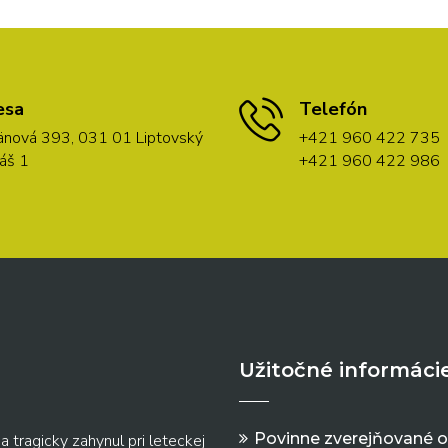
esa
Telefón
nová 393, 031 01 Liptovský
+421 960 422 735
áš 1
+421 960 422 986
Užitočné informáci
Povinne zverejňované 
a tragicky zahynul pri leteckej