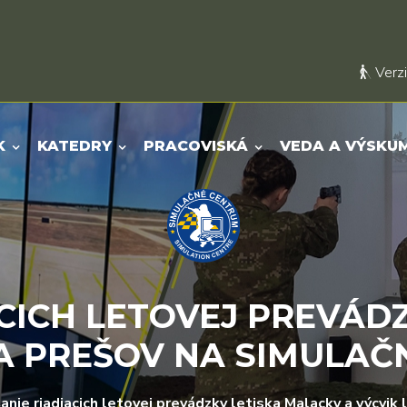
Verzi
K
KATEDRY
PRACOVISKÁ
VEDA A VÝSKU
CICH LETOVEJ PREVÁD
KA PREŠOV NA SIMULA
anie riadiacich letovej prevádzky letiska Malacky a výcvi