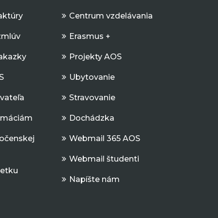
aktúry
Centrum vzdelávania
zmlúv
Erasmus +
Zakazky
Projekty AOS
S
Ubytovanie
ávateľa
Stravovanie
ormáciám
Dochádzka
očenskej
Webmail 365 AOS
Webmail študenti
jetku
Napíšte nám