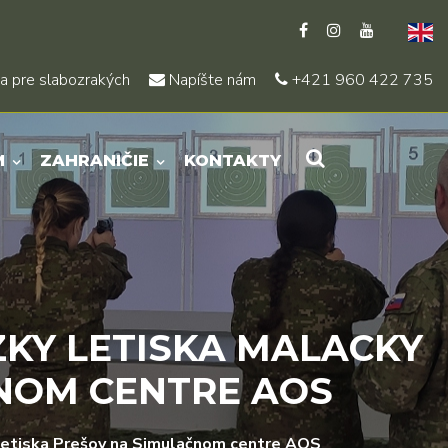
a pre slabozrakých
Napíšte nám
+421 960 422 735
M
ZAHRANIČIE
KONTAKTY
ZKY LETISKA MALACKY
ČNOM CENTRE AOS
k letiska Prešov na Simulačnom centre AOS