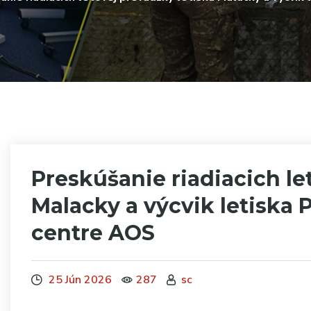
Preskúšanie riadiacich le
Malacky a výcvik letiska
centre AOS
25 Jún 2026
287
sc