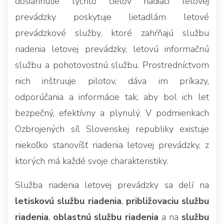
dosiahnutie týchto cieľov riadiaci letovej
prevádzky poskytuje lietadlám letové
prevádzkové služby, ktoré zahŕňajú službu
riadenia letovej prevádzky, letovú informačnú
službu a pohotovostnú službu. Prostredníctvom
nich inštruuje pilotov, dáva im príkazy,
odporúčania a informácie tak, aby bol ich let
bezpečný, efektívny a plynulý. V podmienkach
Ozbrojených síl Slovenskej republiky existuje
niekoľko stanovíšť riadenia letovej prevádzky, z
ktorých má každé svoje charakteristiky.
Služba riadenia letovej prevádzky sa delí na
letiskovú službu riadenia
,
približovaciu službu
riadenia
,
oblastnú službu riadenia
a na
službu