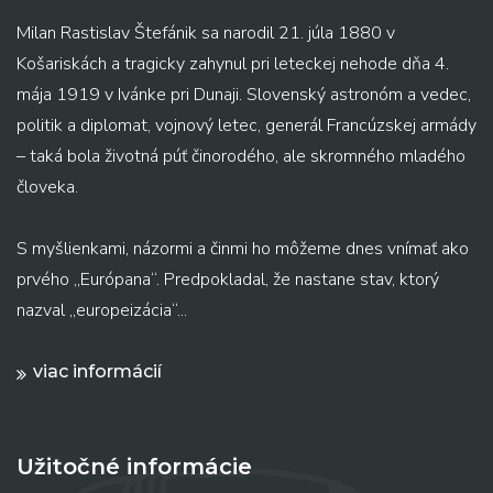
Milan Rastislav Štefánik sa narodil 21. júla 1880 v
Košariskách a tragicky zahynul pri leteckej nehode dňa 4.
mája 1919 v Ivánke pri Dunaji. Slovenský astronóm a vedec,
politik a diplomat, vojnový letec, generál Francúzskej armády
– taká bola životná púť činorodého, ale skromného mladého
človeka.
S myšlienkami, názormi a činmi ho môžeme dnes vnímať ako
prvého „Európana“. Predpokladal, že nastane stav, ktorý
nazval „europeizácia“...
viac informácií
Užitočné informácie