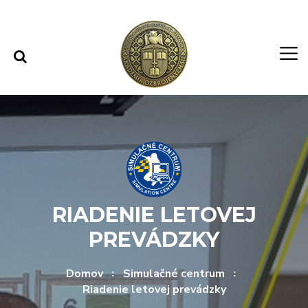
Rovno na obsah
Rovno na menu
RIADENIE LETOVEJ
PREVÁDZKY
Domov
Simulačné centrum
Riadenie letovej prevádzky