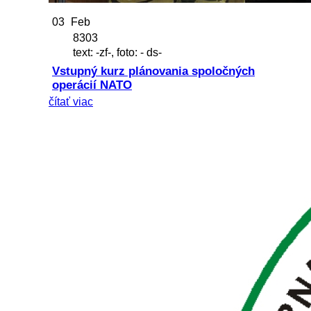
03
Feb
8303
text: -zf-, foto: - ds-
Vstupný kurz plánovania spoločných
operácií NATO
čítať viac