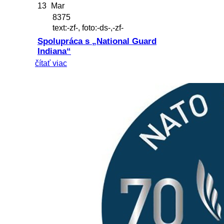
13
Mar
8375
text:-zf-, foto:-ds-,-zf-
Spolupráca s „National Guard
Indiana“
čítať viac