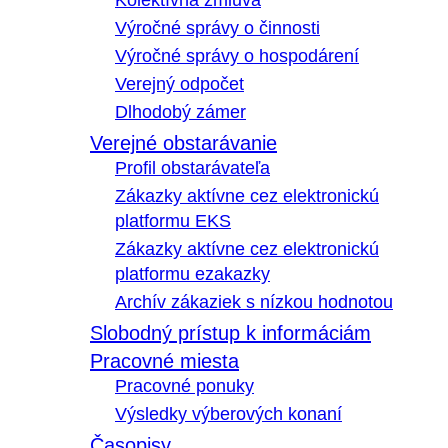
Kolektívna zmluva
Výročné správy o činnosti
Výročné správy o hospodárení
Verejný odpočet
Dlhodobý zámer
Verejné obstarávanie
Profil obstarávateľa
Zákazky aktívne cez elektronickú
platformu EKS
Zákazky aktívne cez elektronickú
platformu ezakazky
Archív zákaziek s nízkou hodnotou
Slobodný prístup k informáciám
Pracovné miesta
Pracovné ponuky
Výsledky výberových konaní
Časopisy