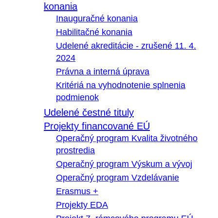
konania
Inauguračné konania
Habilitačné konania
Udelené akreditácie - zrušené 11. 4.
2024
Právna a interná úprava
Kritériá na vyhodnotenie splnenia
podmienok
Udelené čestné tituly
Projekty financované EÚ
Operačný program Kvalita životného
prostredia
Operačný program Výskum a vývoj
Operačný program Vzdelávanie
Erasmus +
Projekty EDA