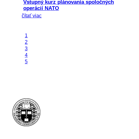
Vstupný kurz plánovania spoločných
operácií NATO
čítať viac
1
2
3
4
5