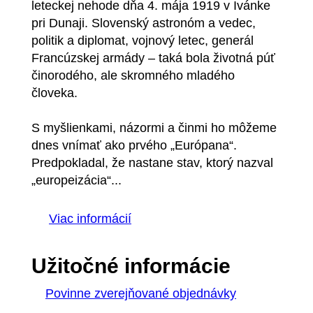
leteckej nehode dňa 4. mája 1919 v Ivánke
pri Dunaji. Slovenský astronóm a vedec,
politik a diplomat, vojnový letec, generál
Francúzskej armády – taká bola životná púť
činorodého, ale skromného mladého
človeka.
S myšlienkami, názormi a činmi ho môžeme
dnes vnímať ako prvého „Európana“.
Predpokladal, že nastane stav, ktorý nazval
„europeizácia“...
Viac informácií
Užitočné informácie
Povinne zverejňované objednávky