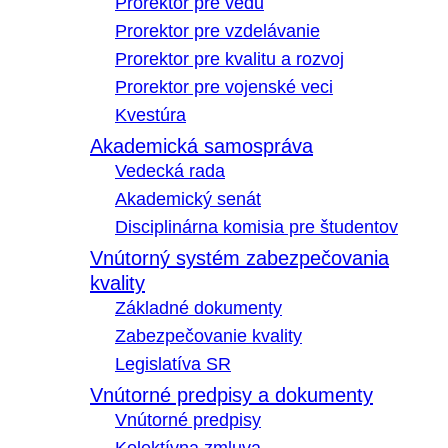
Prorektor pre vedu
Prorektor pre vzdelávanie
Prorektor pre kvalitu a rozvoj
Prorektor pre vojenské veci
Kvestúra
Akademická samospráva
Vedecká rada
Akademický senát
Disciplinárna komisia pre študentov
Vnútorný systém zabezpečovania
kvality
Základné dokumenty
Zabezpečovanie kvality
Legislatíva SR
Vnútorné predpisy a dokumenty
Vnútorné predpisy