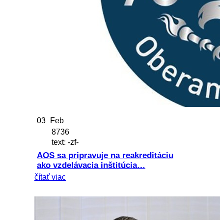
03
Feb
8736
text: -zf-
AOS sa pripravuje na reakreditáciu
ako vzdelávacia inštitúcia…
čítať viac