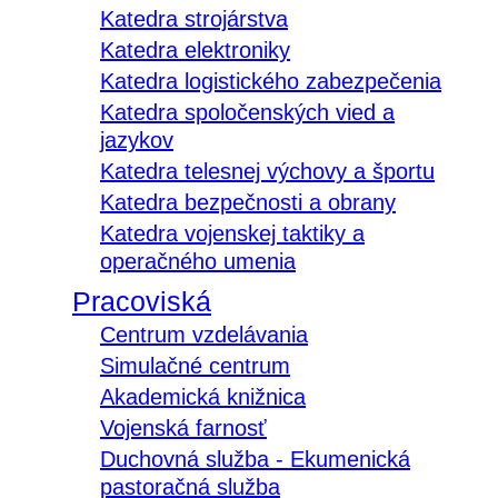
Katedra strojárstva
Katedra elektroniky
Katedra logistického zabezpečenia
Katedra spoločenských vied a
jazykov
Katedra telesnej výchovy a športu
Katedra bezpečnosti a obrany
Katedra vojenskej taktiky a
operačného umenia
Pracoviská
Centrum vzdelávania
Simulačné centrum
Akademická knižnica
Vojenská farnosť
Duchovná služba - Ekumenická
pastoračná služba