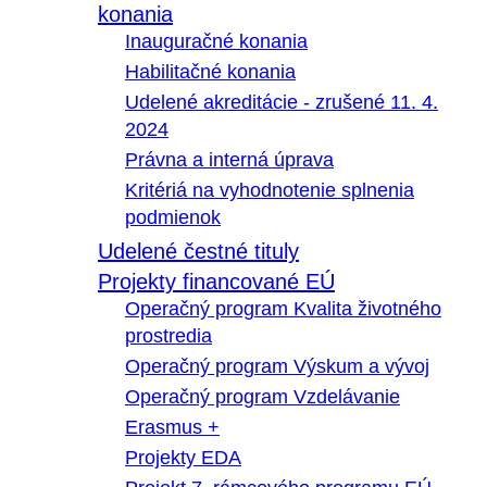
konania
Inauguračné konania
Habilitačné konania
Udelené akreditácie - zrušené 11. 4.
2024
Právna a interná úprava
Kritériá na vyhodnotenie splnenia
podmienok
Udelené čestné tituly
Projekty financované EÚ
Operačný program Kvalita životného
prostredia
Operačný program Výskum a vývoj
Operačný program Vzdelávanie
Erasmus +
Projekty EDA