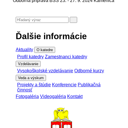
Odborná príprava BŠS 23. - 27. 9. 2024 Kamenica
Ďalšie informácie
Aktuality
O katedre
Profil katedry
Zamestnanci katedry
Vzdelávanie
Vysokoškolské vzdelávanie
Odborné kurzy
Veda a výskum
Projekty a štúdie
Konferencie
Publikačná
činnosť
Fotogaléria
Videogaléria
Kontakt