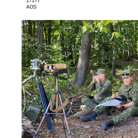
17177
AOS