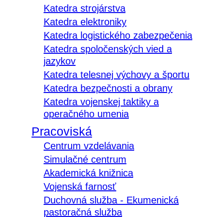
Katedra strojárstva
Katedra elektroniky
Katedra logistického zabezpečenia
Katedra spoločenských vied a
jazykov
Katedra telesnej výchovy a športu
Katedra bezpečnosti a obrany
Katedra vojenskej taktiky a
operačného umenia
Pracoviská
Centrum vzdelávania
Simulačné centrum
Akademická knižnica
Vojenská farnosť
Duchovná služba - Ekumenická
pastoračná služba