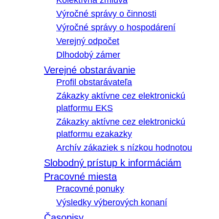
Kolektívna zmluva
Výročné správy o činnosti
Výročné správy o hospodárení
Verejný odpočet
Dlhodobý zámer
Verejné obstarávanie
Profil obstarávateľa
Zákazky aktívne cez elektronickú
platformu EKS
Zákazky aktívne cez elektronickú
platformu ezakazky
Archív zákaziek s nízkou hodnotou
Slobodný prístup k informáciám
Pracovné miesta
Pracovné ponuky
Výsledky výberových konaní
Časopisy