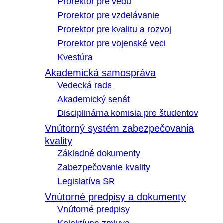
Prorektor pre vedu
Prorektor pre vzdelávanie
Prorektor pre kvalitu a rozvoj
Prorektor pre vojenské veci
Kvestúra
Akademická samospráva
Vedecká rada
Akademický senát
Disciplinárna komisia pre študentov
Vnútorný systém zabezpečovania
kvality
Základné dokumenty
Zabezpečovanie kvality
Legislatíva SR
Vnútorné predpisy a dokumenty
Vnútorné predpisy