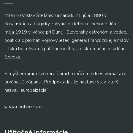
Milan Rastislav Štefánik sa narodil 21. júla 1880 v
Košariskách a tragicky zahynul pri leteckej nehode dňa 4.
mája 1919 v Ivánke pri Dunaji. Slovenský astronóm a vedec,
politik a diplomat, vojnový letec, generál Francúzskej armády
– taká bola životná púť činorodého, ale skromného mladého
človeka.
S myšlienkami, názormi a činmi ho môžeme dnes vnímať ako
prvého „Európana“. Predpokladal, že nastane stav, ktorý
nazval „europeizácia“...
viac informácií
Užitočné informácie