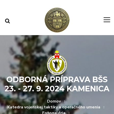
Rovno na obsah
Rovno na menu
ODBORNÁ PRÍPRAVA BŠS
23. - 27. 9. 2024 KAMENICA
Domov
Katedra vojenskej taktiky a operačného umenia
Fotogaléria