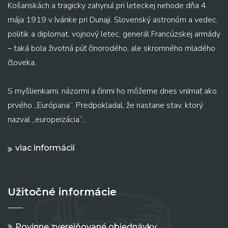
Košariskách a tragicky zahynul pri leteckej nehode dňa 4.
mája 1919 v Ivánke pri Dunaji. Slovenský astronóm a vedec,
politik a diplomat, vojnový letec, generál Francúzskej armády
– taká bola životná púť činorodého, ale skromného mladého
človeka.
S myšlienkami, názormi a činmi ho môžeme dnes vnímať ako
prvého „Európana“. Predpokladal, že nastane stav, ktorý
nazval „europeizácia“...
viac informácií
Užitočné informácie
Povinne zverejňované objednávky