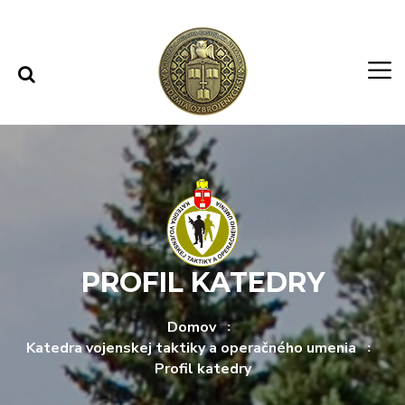
Rovno na obsah
Rovno na menu
PROFIL KATEDRY
Domov
Katedra vojenskej taktiky a operačného umenia
Profil katedry