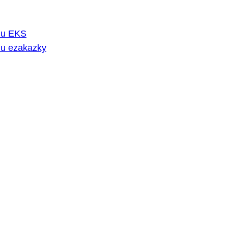
rmu EKS
mu ezakazky