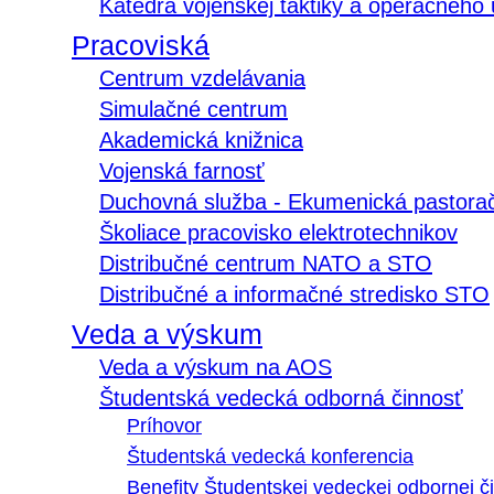
Katedra vojenskej taktiky a operačného
Pracoviská
Centrum vzdelávania
Simulačné centrum
Akademická knižnica
Vojenská farnosť
Duchovná služba - Ekumenická pastora
Školiace pracovisko elektrotechnikov
Distribučné centrum NATO a STO
Distribučné a informačné stredisko STO
Veda a výskum
Veda a výskum na AOS
Študentská vedecká odborná činnosť
Príhovor
Študentská vedecká konferencia
Benefity Študentskej vedeckej odbornej či