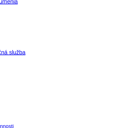
 umenia
čná služba
nnosti