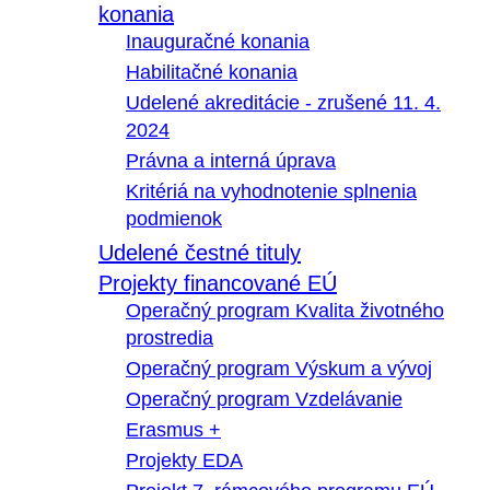
konania
Inauguračné konania
Habilitačné konania
Udelené akreditácie - zrušené 11. 4.
2024
Právna a interná úprava
Kritériá na vyhodnotenie splnenia
podmienok
Udelené čestné tituly
Projekty financované EÚ
Operačný program Kvalita životného
prostredia
Operačný program Výskum a vývoj
Operačný program Vzdelávanie
Erasmus +
Projekty EDA