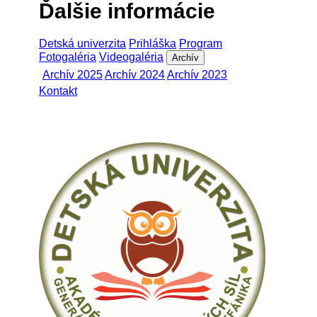
Ďalšie informácie
Detská univerzita
Prihláška
Program
Fotogaléria
Videogaléria
Archív
Archív 2025
Archív 2024
Archív 2023
Kontakt