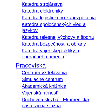
Katedra strojárstva
Katedra elektroniky
Katedra logistického zabezpečenia
Katedra spoločenských vied a
jazykov
Katedra telesnej výchovy a športu
Katedra bezpečnosti a obrany
Katedra vojenskej taktiky a
operačného umenia
Pracoviská
Centrum vzdelávania
Simulačné centrum
Akademická knižnica
Vojenská farnosť
Duchovná služba - Ekumenická
pastoračná služba