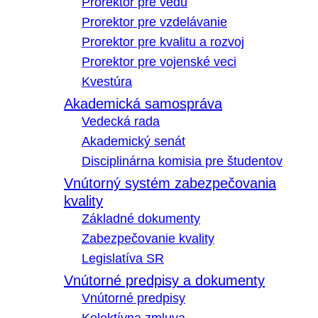
Prorektor pre vedu
Prorektor pre vzdelávanie
Prorektor pre kvalitu a rozvoj
Prorektor pre vojenské veci
Kvestúra
Akademická samospráva
Vedecká rada
Akademický senát
Disciplinárna komisia pre študentov
Vnútorný systém zabezpečovania
kvality
Základné dokumenty
Zabezpečovanie kvality
Legislatíva SR
Vnútorné predpisy a dokumenty
Vnútorné predpisy