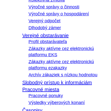
Kolektívna zmluva
Výročné správy o činnosti
Výročné správy o hospodárení
Verejný odpočet
Dlhodobý zámer
Verejné obstarávanie
Profil obstarávateľa
Zákazky aktívne cez elektronickú
platformu EKS
Zákazky aktívne cez elektronickú
platformu ezakazky
Archív zákaziek s nízkou hodnotou
Slobodný prístup k informáciám
Pracovné miesta
Pracovné ponuky
Výsledky výberových konaní
Časopisy