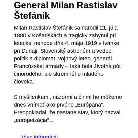
General Milan Rastislav
Štefánik
Milan Rastislav Štefánik sa narodil 21. júla
1880 v Košariskách a tragicky zahynul pri
leteckej nehode dňa 4. mája 1919 v Ivánke
pri Dunaji. Slovenský astronóm a vedec,
politik a diplomat, vojnový letec, generál
Francúzskej armády – taká bola životná púť
činorodého, ale skromného mladého
človeka.
S myšlienkami, názormi a činmi ho môžeme
dnes vnímať ako prvého „Európana“.
Predpokladal, že nastane stav, ktorý nazval
„europeizácia“...
Viac informácií