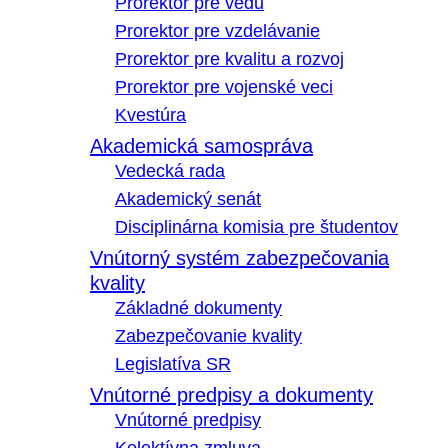
Prorektor pre vedu
Prorektor pre vzdelávanie
Prorektor pre kvalitu a rozvoj
Prorektor pre vojenské veci
Kvestúra
Akademická samospráva
Vedecká rada
Akademický senát
Disciplinárna komisia pre študentov
Vnútorný systém zabezpečovania
kvality
Základné dokumenty
Zabezpečovanie kvality
Legislatíva SR
Vnútorné predpisy a dokumenty
Vnútorné predpisy