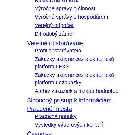
Kolektívna zmluva
Výročné správy o činnosti
Výročné správy o hospodárení
Verejný odpočet
Dlhodobý zámer
Verejné obstarávanie
Profil obstarávateľa
Zákazky aktívne cez elektronickú
platformu EKS
Zákazky aktívne cez elektronickú
platformu ezakazky
Archív zákaziek s nízkou hodnotou
Slobodný prístup k informáciám
Pracovné miesta
Pracovné ponuky
Výsledky výberových konaní
Časopisy