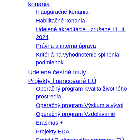
konania
Inauguračné konania
Habilitačné konania
Udelené akreditácie - zrušené 11. 4.
2024
Právna a interná úprava
Kritériá na vyhodnotenie splnenia
podmienok
Udelené čestné tituly
Projekty financované EÚ
Operačný program Kvalita životného
prostredia
Operačný program Výskum a vývoj
Operačný program Vzdelávanie
Erasmus +
Projekty EDA