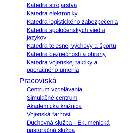
Katedra strojárstva
Katedra elektroniky
Katedra logistického zabezpečenia
Katedra spoločenských vied a
jazykov
Katedra telesnej výchovy a športu
Katedra bezpečnosti a obrany
Katedra vojenskej taktiky a
operačného umenia
Pracoviská
Centrum vzdelávania
Simulačné centrum
Akademická knižnica
Vojenská farnosť
Duchovná služba - Ekumenická
pastoračná služba