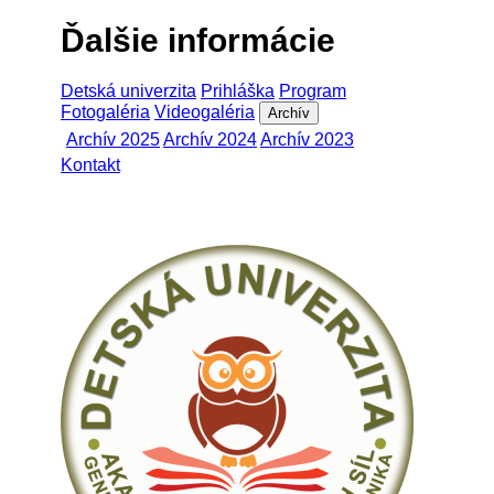
Ďalšie informácie
Detská univerzita
Prihláška
Program
Fotogaléria
Videogaléria
Archív
Archív 2025
Archív 2024
Archív 2023
Kontakt