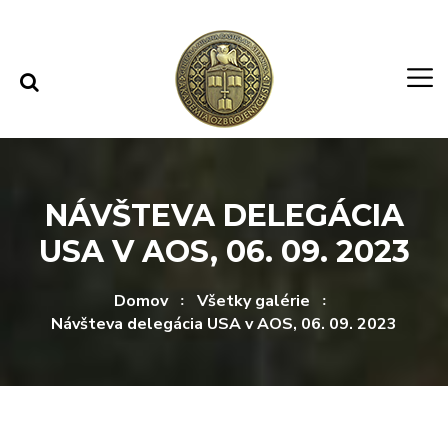
Rovno na obsah
Rovno na menu
NÁVŠTEVA DELEGÁCIA
USA V AOS, 06. 09. 2023
Domov
Všetky galérie
Návšteva delegácia USA v AOS, 06. 09. 2023