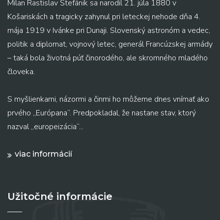
Milan Rastislav Štefánik sa narodil 21. júla 1880 v
Košariskách a tragicky zahynul pri leteckej nehode dňa 4.
mája 1919 v Ivánke pri Dunaji. Slovenský astronóm a vedec,
politik a diplomat, vojnový letec, generál Francúzskej armády
– taká bola životná púť činorodého, ale skromného mladého
človeka.
S myšlienkami, názormi a činmi ho môžeme dnes vnímať ako
prvého „Európana“. Predpokladal, že nastane stav, ktorý
nazval „europeizácia“...
viac informácií
Užitočné informácie