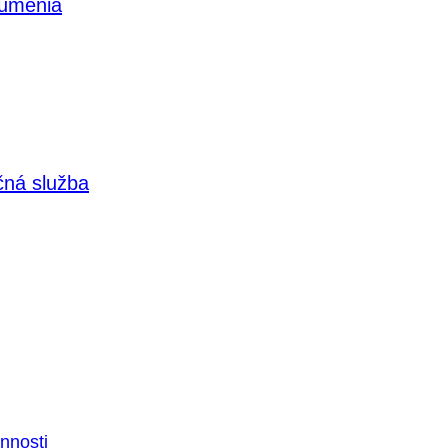
 umenia
čná služba
nnosti