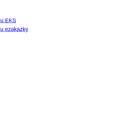
rmu EKS
mu ezakazky