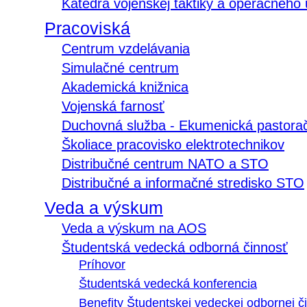
Katedra vojenskej taktiky a operačného
Pracoviská
Centrum vzdelávania
Simulačné centrum
Akademická knižnica
Vojenská farnosť
Duchovná služba - Ekumenická pastora
Školiace pracovisko elektrotechnikov
Distribučné centrum NATO a STO
Distribučné a informačné stredisko STO
Veda a výskum
Veda a výskum na AOS
Študentská vedecká odborná činnosť
Príhovor
Študentská vedecká konferencia
Benefity Študentskej vedeckej odbornej či