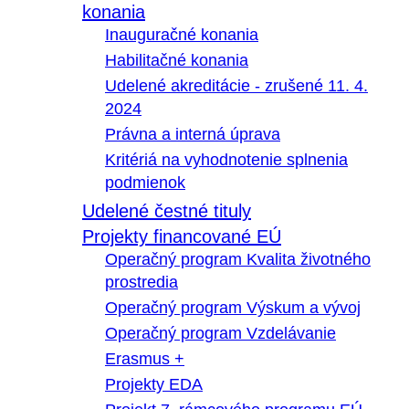
konania
Inauguračné konania
Habilitačné konania
Udelené akreditácie - zrušené 11. 4.
2024
Právna a interná úprava
Kritériá na vyhodnotenie splnenia
podmienok
Udelené čestné tituly
Projekty financované EÚ
Operačný program Kvalita životného
prostredia
Operačný program Výskum a vývoj
Operačný program Vzdelávanie
Erasmus +
Projekty EDA