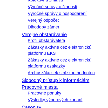
Kolektívna zmluva
Výročné správy o činnosti
Výročné správy o hospodárení
Verejný odpočet
Dlhodobý zámer
Verejné obstarávanie
Profil obstarávateľa
Zákazky aktívne cez elektronickú
platformu EKS
Zákazky aktívne cez elektronickú
platformu ezakazky
Archív zákaziek s nízkou hodnotou
Slobodný prístup k informáciám
Pracovné miesta
Pracovné ponuky
Výsledky výberových konaní
Časopisy