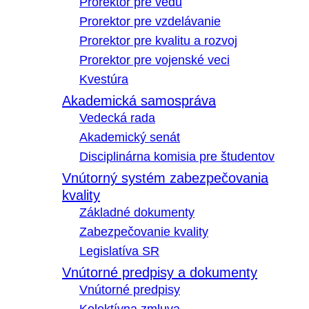
Prorektor pre vedu
Prorektor pre vzdelávanie
Prorektor pre kvalitu a rozvoj
Prorektor pre vojenské veci
Kvestúra
Akademická samospráva
Vedecká rada
Akademický senát
Disciplinárna komisia pre študentov
Vnútorný systém zabezpečovania
kvality
Základné dokumenty
Zabezpečovanie kvality
Legislatíva SR
Vnútorné predpisy a dokumenty
Vnútorné predpisy