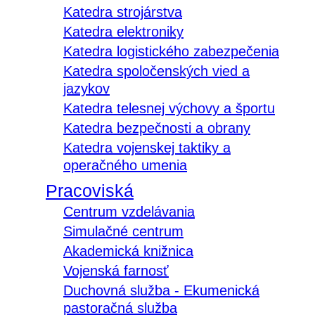
Katedra strojárstva
Katedra elektroniky
Katedra logistického zabezpečenia
Katedra spoločenských vied a
jazykov
Katedra telesnej výchovy a športu
Katedra bezpečnosti a obrany
Katedra vojenskej taktiky a
operačného umenia
Pracoviská
Centrum vzdelávania
Simulačné centrum
Akademická knižnica
Vojenská farnosť
Duchovná služba - Ekumenická
pastoračná služba